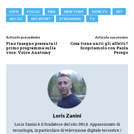
ESPN
FOCUS
NBA
NEW YORK
NOW TV
SKY
SKY GO
SKY SPORT
STREAMING
TV
Articolo precedente
Articolo successivo
Pino Insegno presenta il
Cosa tiene uniti gli affetti?
primo programma sulla
Scopriamolo con Paola
voce: Voice Anatomy
Perego
Loris Zanini
Loris Zanini è il fondatore del sito Dtti.it. Appassionato di
tecnologia, in particolare di televisione digitale terrestre /