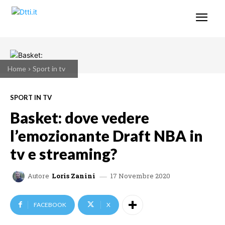
Home
Sport in tv
SPORT IN TV
Basket: dove vedere
l’emozionante Draft NBA in
tv e streaming?
17 Novembre 2020
Autore
Loris Zanini
FACEBOOK
X