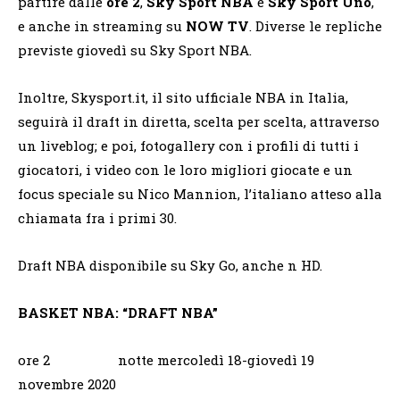
partire dalle
ore 2
,
Sky Sport NBA
e
Sky Sport Uno
,
e anche in streaming su
NOW TV
. Diverse le repliche
previste giovedì su Sky Sport NBA.
Inoltre, Skysport.it, il sito ufficiale NBA in Italia,
seguirà il draft in diretta, scelta per scelta, attraverso
un liveblog; e poi, fotogallery con i profili di tutti i
giocatori, i video con le loro migliori giocate e un
focus speciale su Nico Mannion, l’italiano atteso alla
chiamata fra i primi 30.
Draft NBA disponibile su Sky Go, anche n HD.
BASKET NBA: “DRAFT NBA”
ore 2 notte mercoledì 18-giovedì 19
novembre 2020