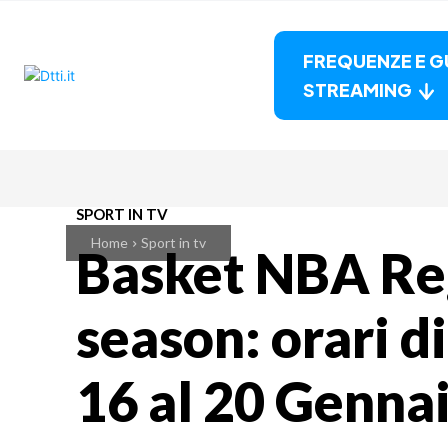
FREQUENZE E G
STREAMING
SPORT IN TV
Home
Sport in tv
Basket NBA Re
season: orari di
16 al 20 Genna