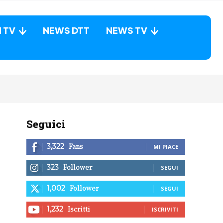
N TV
NEWS DTT
NEWS TV
Seguici
Fans
3,322
MI PIACE
Follower
323
SEGUI
Follower
1,002
SEGUI
Iscritti
1,232
ISCRIVITI