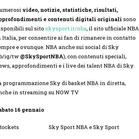
umerosi
video, notizie, statistiche, risultati,
pprofondimenti e contenuti digitali originali
sono
isponibili sul sito
skysport.it/nba
, il sito ufficiale NBA
n Italia, per consentire ai fan di rimanere in contatto
empre e ovunque. NBA anche sui social di Sky
fb/ig/tw
@SkySportNBA
), con contenuti speciali,
ews, approfondimenti e i live dei talent NBA di Sky.
a programmazione Sky di basket NBA in diretta,
nche in streaming su NOW TV
abato 16 gennaio
 Rockets Sky Sport NBA e Sky Sport