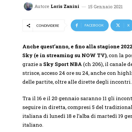
Autore
Loris Zanini
15 Gennaio 2021
FACEBOOK
X
CONDIVIDERE
Anche quest’anno, e fino alla stagione 202
Sky (e in streaming su NOW TV)
, con la p
grazie a
Sky Sport NBA
(ch 206), il canale d
strisce, acceso 24 ore su 24, anche con highli
delle partite, oltre alle dirette degli incontri.
Tra il 16 e il 20 gennaio saranno 11 gli inco
seguire in diretta, compresi 5 del tradizion
italiana di lunedì 18 e l’alba di martedì 19
italiano.