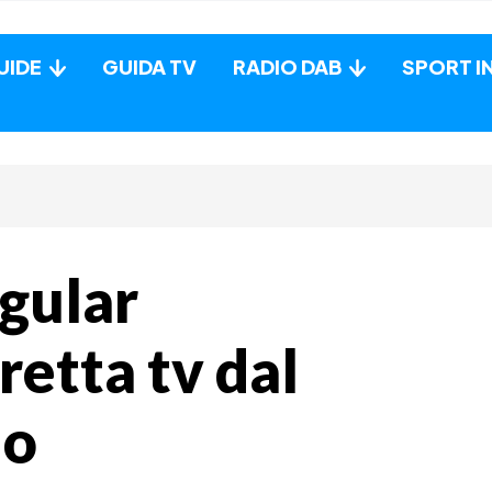
UIDE
GUIDA TV
RADIO DAB
SPORT I
gular
retta tv dal
io