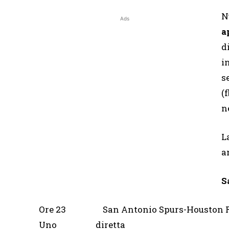
N
Ads
a
d
i
s
(
n
L
a
S
Ore 23 San Antonio Spurs-Houston
Uno diretta