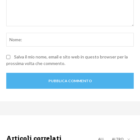
Commento:
No
Salva il mio nome, email e sito web in questo browser per la
prossima volta che commento.
Articoli correlati
ALL
ALTRO