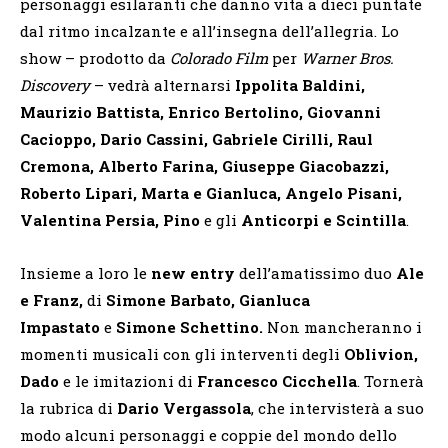
personaggi esilaranti che danno vita a dieci puntate
dal ritmo incalzante e all’insegna dell’allegria. Lo
show – prodotto da
Colorado Film
per
Warner Bros.
Discovery
– vedrà alternarsi
Ippolita Baldini,
Maurizio Battista, Enrico Bertolino, Giovanni
Cacioppo, Dario Cassini, Gabriele Cirilli, Raul
Cremona, Alberto Farina, Giuseppe Giacobazzi,
Roberto Lipari, Marta e Gianluca, Angelo Pisani,
Valentina Persia, Pino
e gli
Anticorpi e Scintilla
.
Insieme a loro le
new entry
dell’amatissimo duo
Ale
e Franz,
di
Simone Barbato, Gianluca
Impastato
e
Simone Schettino.
Non mancheranno i
momenti musicali con gli interventi degli
Oblivion,
Dado
e le imitazioni di
Francesco Cicchella
. Tornerà
la rubrica di
Dario Vergassola
, che intervisterà a suo
modo alcuni personaggi e coppie del mondo dello