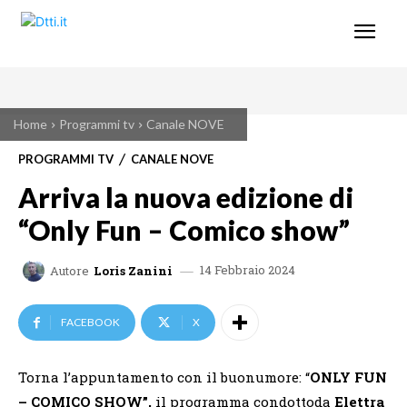
Home
Programmi tv
Canale NOVE
PROGRAMMI TV
CANALE NOVE
Arriva la nuova edizione di
“Only Fun – Comico show”
14 Febbraio 2024
Autore
Loris Zanini
FACEBOOK
X
Torna l’appuntamento con il buonumore: “
ONLY FUN
– COMICO SHOW”,
il programma condottoda
Elettra