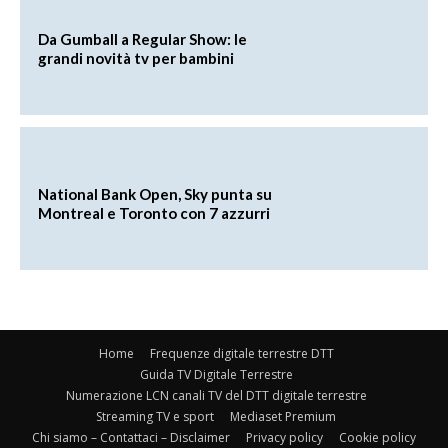
Da Gumball a Regular Show: le
grandi novità tv per bambini
National Bank Open, Sky punta su
Montreal e Toronto con 7 azzurri
Home
Frequenze digitale terrestre DTT
Guida TV Digitale Terrestre
Numerazione LCN canali TV del DTT digitale terrestre
Streaming TV e sport
Mediaset Premium
Chi siamo – Contattaci – Disclaimer
Privacy policy
Cookie policy