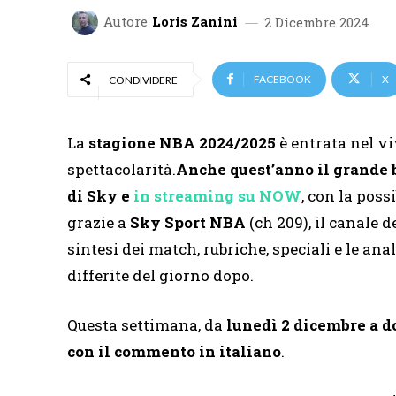
Autore
Loris Zanini
2 Dicembre 2024
FACEBOOK
X
CONDIVIDERE
La
stagione NBA 2024/2025
è entrata nel vi
spettacolarità.
Anche quest’anno il grande 
di Sky e
in streaming su NOW
, con la poss
grazie a
Sky Sport NBA
(ch 209), il canale 
sintesi dei match, rubriche, speciali e le anali
differite del giorno dopo.
Questa settimana, da
lunedì 2 dicembre a 
con il commento in italiano
.