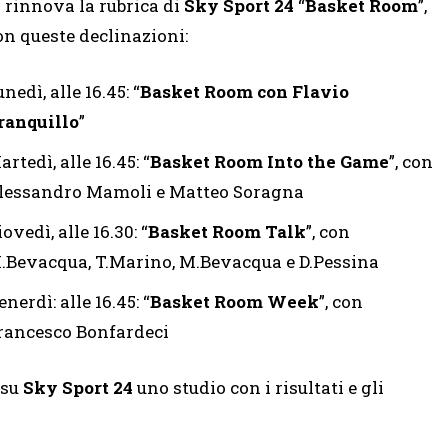
i rinnova la rubrica di
Sky Sport 24
“
Basket Room
”,
on queste declinazioni:
nedì, alle 16.45: “
Basket Room con Flavio
ranquillo
”
rtedì, alle 16.45: “
Basket Room Into the Game
”, con
lessandro Mamoli e Matteo Soragna
ovedì, alle 16.30: “
Basket Room Talk
”, con
.Bevacqua, T.Marino, M.Bevacqua e D.Pessina
nerdì: alle 16.45: “
Basket Room Week
”, con
rancesco Bonfardeci
 su
Sky Sport 24
uno studio con i risultati e gli