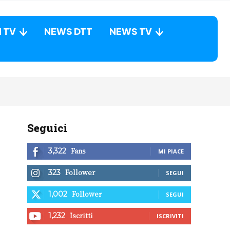
N TV
NEWS DTT
NEWS TV
Seguici
Fans
3,322
MI PIACE
Follower
323
SEGUI
Follower
1,002
SEGUI
Iscritti
1,232
ISCRIVITI