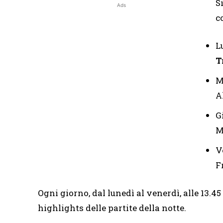
S
Ads
c
Lu
T
Ma
A
Gi
M
Ve
F
Ogni giorno, dal lunedì al venerdì, alle 13.45
highlights delle partite della notte.