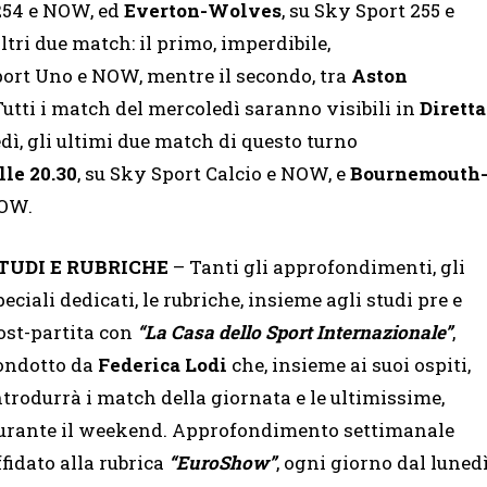
 254 e NOW, ed
Everton-Wolves
, su Sky Sport 255 e
altri due match: il primo, imperdibile,
port Uno e NOW, mentre il secondo, tra
Aston
Tutti i match del mercoledì saranno visibili in
Diretta
edì, gli ultimi due match di questo turno
lle 20.30
, su Sky Sport Calcio e NOW, e
Bournemouth
NOW.
TUDI E RUBRICHE
– Tanti gli approfondimenti, gli
peciali dedicati, le rubriche, insieme agli studi pre e
ost-partita con
“La Casa dello Sport Internazionale”
,
ondotto da
Federica Lodi
che, insieme ai suoi ospiti,
ntrodurrà i match della giornata e le ultimissime,
urante il weekend. Approfondimento settimanale
ffidato alla rubrica
“EuroShow”
, ogni giorno dal luned