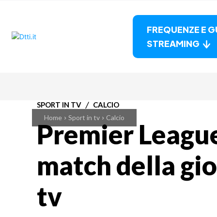
FREQUENZE E G
STREAMING
SPORT IN TV
CALCIO
Home
Sport in tv
Calcio
Premier League:
match della gio
tv