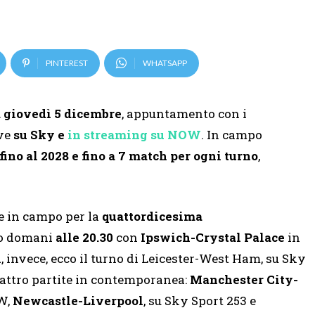
PINTEREST
WHATSAPP
a giovedì 5 dicembre
, appuntamento con i
ive
su Sky e
in streaming su NOW
. In campo
ino al 2028 e fino a 7 match per ogni turno
,
de in campo per la
quattordicesima
ro domani
alle 20.30
con
Ipswich-Crystal Palace
in
1
, invece, ecco il turno di Leicester-West Ham, su Sky
attro partite in contemporanea:
Manchester City-
OW,
Newcastle-Liverpool
, su Sky Sport 253 e