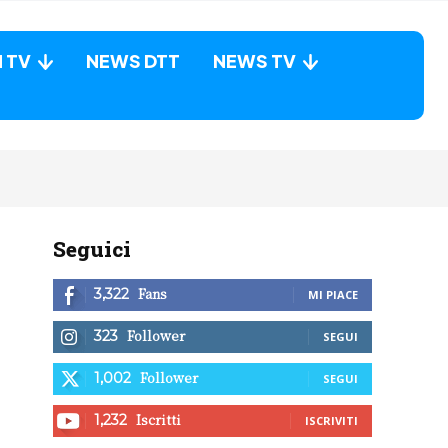
N TV
NEWS DTT
NEWS TV
Seguici
Fans
3,322
MI PIACE
Follower
323
SEGUI
Follower
1,002
SEGUI
Iscritti
1,232
ISCRIVITI