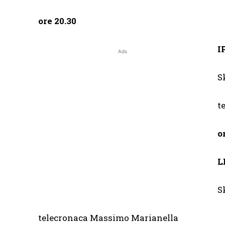
ore 20.30
I
Ads
S
t
o
L
S
telecronaca Massimo Marianella