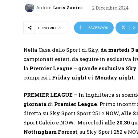
Autore
Loris Zanini
2 Dicembre 2024
FACEBOOK
X
CONDIVIDERE
Nella Casa dello Sport di Sky,
da martedì 3 
campionati esteri, da seguire in esclusiva l
la
Premier League
–
grande esclusiva Sky f
compresi i
Friday night
e i
Monday night
.
PREMIER LEAGUE
– In Inghilterra si scen
giornata
di
Premier League
. Primo incont
diretta su Sky Sport Sport 251 e NOW,
alle 2
Sport Calcio e NOW. Mercoledì
alle 20.30
qu
Nottingham Forrest
, su Sky Sport 252 e N