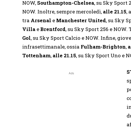
NOW,
Southampton-Chelsea
, su Sky Sport
NOW. Inoltre, sempre mercoledì,
alle 21.15
, 
tra
Arsenal
e
Manchester United
, su Sky S
Villa
e
Brentford
, su Sky Sport 256 e NOW. 
Gol
, su Sky Sport Calcio e NOW. Infine, giov
infrasettimanale, ossia
Fulham-Brighton
,
a
Tottenham
,
alle 21.15
, su Sky Sport Uno e 
S
Ads
s
p
c
i
d
a