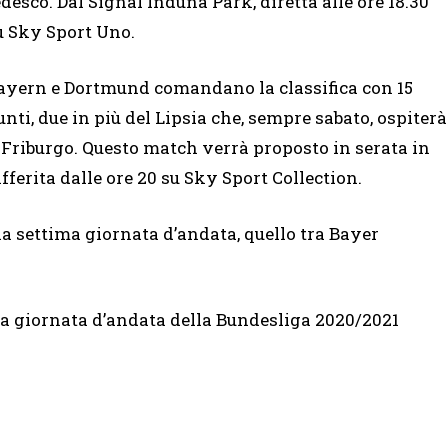
edesco. Dal Signal Induna Park, diretta alle ore 18.30
u Sky Sport Uno.
ayern e Dortmund comandano la classifica con 15
unti, due in più del Lipsia che, sempre sabato, ospiterà
l Friburgo. Questo match verrà proposto in serata in
ifferita dalle ore 20 su Sky Sport Collection.
la settima giornata d’andata, quello tra Bayer
a giornata d’andata della Bundesliga 2020/2021