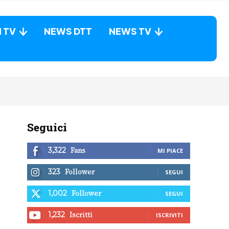
N TV
NEWS DTT
NEWS TV
Seguici
Fans
3,322
MI PIACE
Follower
323
SEGUI
Follower
1,002
SEGUI
Iscritti
1,232
ISCRIVITI