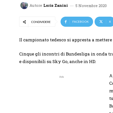
Autore
Loris Zanini
5 Novembre 2020
FACEBOOK
X
CONDIVIDERE
Il campionato tedesco si appresta a mettere 
Cinque gli incontri di Bundesliga in onda t
e disponibili su Sky Go, anche in HD.
A
Ads
C
m
tu
B