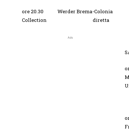
ore 20.30 Werder Brema-C
Collection diretta
(
Ads
S
o
(
o