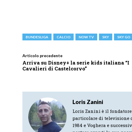
BUNDESLIGA
CALCIO
NOW TV
SKY
SKY GO
Articolo precedente
Arriva su Disney+ la serie kids italiana “I
Cavalieri di Castelcorvo”
Loris Zanini
Loris Zanini è il fondatore
particolare di televisione d
1984 e Voghera e successi