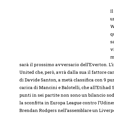
I
u
W
q
s
v
m
sarà il prossimo avversario dell’Everton. L’
United che, però, avrà dalla sua il fattore 
di Davide Santon, a metà classifica con 9 pun
carica di Mancini e Balotelli, che all’Etihad
punti in sei partite non sono un bilancio sod
la sconfitta in Europa League contro l’Udines
Brendan Rodgers nell’assemblare un Liverpoo