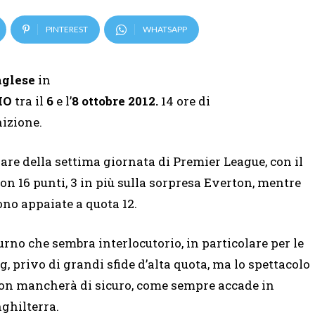
PINTEREST
WHATSAPP
nglese
in
I
O
tra il
6
e l’
8 ottobre 2012.
14 ore di
izione.
are della settima giornata di Premier League, con il
n 16 punti, 3 in più sulla sorpresa Everton, mentre
no appaiate a quota 12.
urno che sembra interlocutorio, in particolare per le
ig, privo di grandi sfide d’alta quota, ma lo spettacolo
on mancherà di sicuro, come sempre accade in
nghilterra.