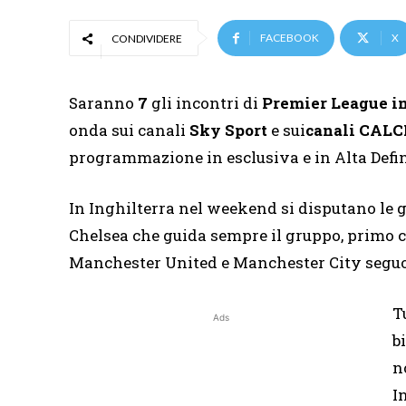
FACEBOOK
X
CONDIVIDERE
Saranno
7
gli incontri di
Premier League i
onda sui canali
Sky Sport
e sui
canali CALC
programmazione in esclusiva e in Alta Defin
In Inghilterra nel weekend si disputano le g
Chelsea che guida sempre il gruppo, primo co
Manchester United e Manchester City seguo
T
Ads
b
n
I