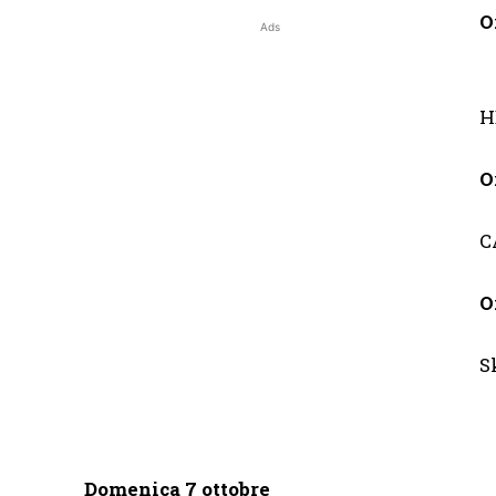
O
Ads
H
O
C
O
S
Domenica 7 ottobre