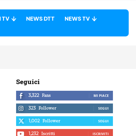
N TV
NEWS DTT
NEWS TV
Seguici
Fans
3,322
MI PIACE
Follower
323
SEGUI
Follower
1,002
SEGUI
Iscritti
1,232
ISCRIVITI