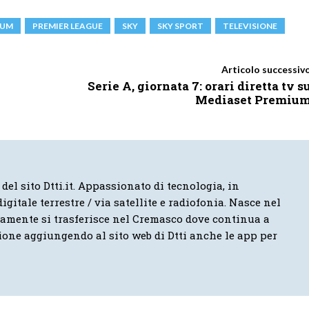
IUM
PREMIER LEAGUE
SKY
SKY SPORT
TELEVISIONE
Articolo successiv
Serie A, giornata 7: orari diretta tv s
Mediaset Premiu
 del sito Dtti.it. Appassionato di tecnologia, in
igitale terrestre / via satellite e radiofonia. Nasce nel
vamente si trasferisce nel Cremasco dove continua a
ione aggiungendo al sito web di Dtti anche le app per