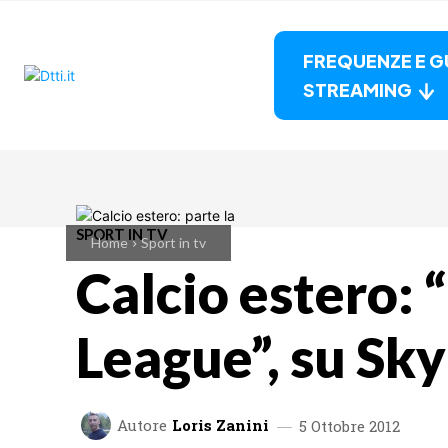
FREQUENZE E G
STREAMING
SPORT IN TV
Home
Sport in tv
Calcio estero: 
League”, su Sky
Autore
Loris Zanini
5 Ottobre 2012