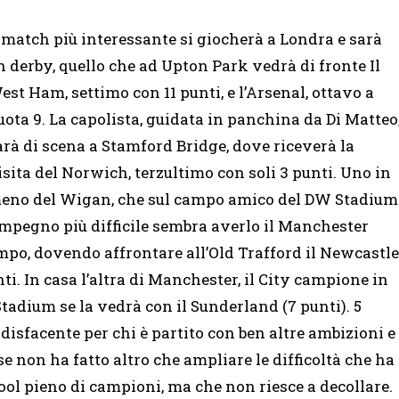
l match più interessante si giocherà a Londra e sarà
n derby, quello che ad Upton Park vedrà di fronte Il
est Ham, settimo con 11 punti, e l’Arsenal, ottavo a
uota 9. La capolista, guidata in panchina da Di Matteo
arà di scena a Stamford Bridge, dove riceverà la
isita del Norwich, terzultimo con soli 3 punti. Uno in
eno del Wigan, che sul campo amico del DW Stadium
impegno più difficile sembra averlo il Manchester
campo, dovendo affrontare all’Old Trafford il Newcastle
ti. In casa l’altra di Manchester, il City campione in
 Stadium se la vedrà con il Sunderland (7 punti). 5
disfacente per chi è partito con ben altre ambizioni e
e non ha fatto altro che ampliare le difficoltà che ha
l pieno di campioni, ma che non riesce a decollare.