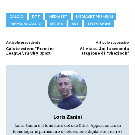
CALCIO
DTT
MEDIASET
MEDIASET PREMIUM
PREMIUM CALCIO
SERIE A
SKY
TELEVISIONE
Articolo precedente
Articolo successivo
Calcio estero: “Premier
Al via su Joi la seconda
League”, su Sky Sport
stagione di “Sherlock”
Loris Zanini
Loris Zanini è il fondatore del sito Dtti.it. Appassionato di
tecnologia, in particolare di televisione digitale terrestre /