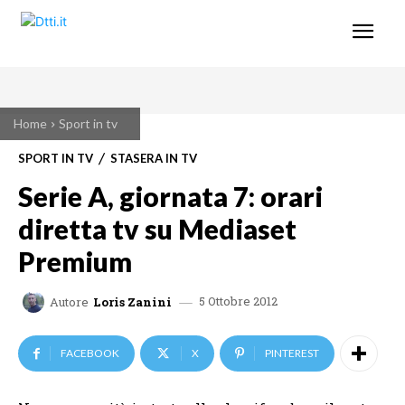
Home
Sport in tv
SPORT IN TV
STASERA IN TV
Serie A, giornata 7: orari
diretta tv su Mediaset
Premium
5 Ottobre 2012
Autore
Loris Zanini
FACEBOOK
X
PINTEREST