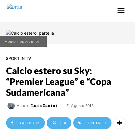
Home
Sport in tv
SPORT IN TV
Calcio estero su Sky:
“Premier League” e “Copa
Sudamericana”
21 Agosto 2012
Autore
Loris Zanini
FACEBOOK
X
PINTEREST