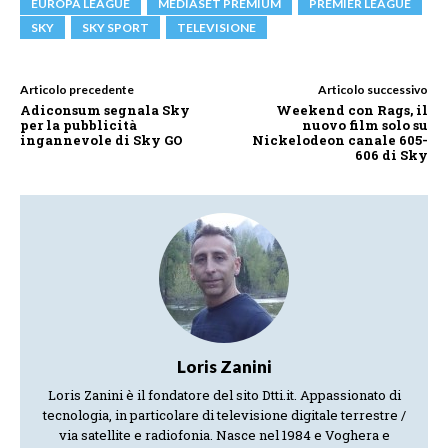
EUROPA LEAGUE
MEDIASET PREMIUM
PREMIER LEAGUE
SKY
SKY SPORT
TELEVISIONE
Articolo precedente
Articolo successivo
Adiconsum segnala Sky
Weekend con Rags, il
per la pubblicità
nuovo film solo su
ingannevole di Sky GO
Nickelodeon canale 605-
606 di Sky
Loris Zanini
Loris Zanini è il fondatore del sito Dtti.it. Appassionato di
tecnologia, in particolare di televisione digitale terrestre /
via satellite e radiofonia. Nasce nel 1984 e Voghera e