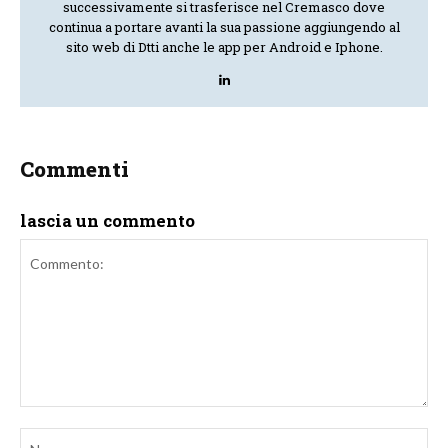
successivamente si trasferisce nel Cremasco dove
continua a portare avanti la sua passione aggiungendo al
sito web di Dtti anche le app per Android e Iphone.
Commenti
lascia un commento
Commento:
No