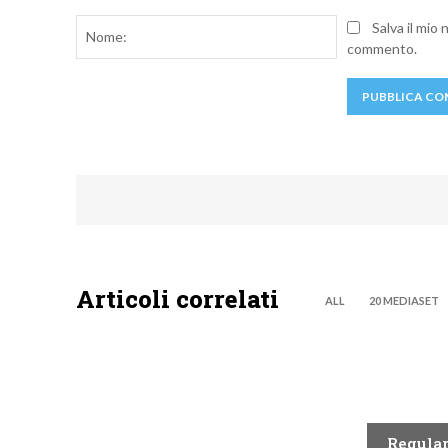
Commento:
Nome:
Salva il mio
commento.
Articoli correlati
ALL
20 MEDIASET
TEEN
TEEN
Regular