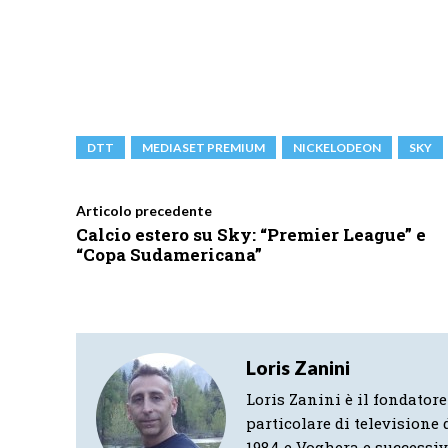
DTT
MEDIASET PREMIUM
NICKELODEON
SKY
Articolo precedente
Calcio estero su Sky: “Premier League” e
“Copa Sudamericana”
Loris Zanini
Loris Zanini è il fondatore
particolare di televisione d
1984 e Voghera e successi