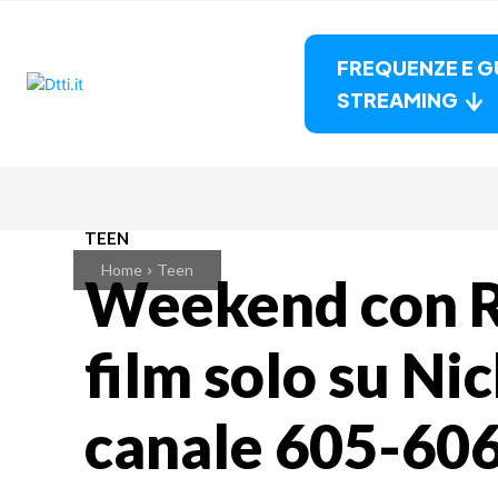
FREQUENZE E G
STREAMING
TEEN
Home
Teen
Weekend con Ra
film solo su N
canale 605-606