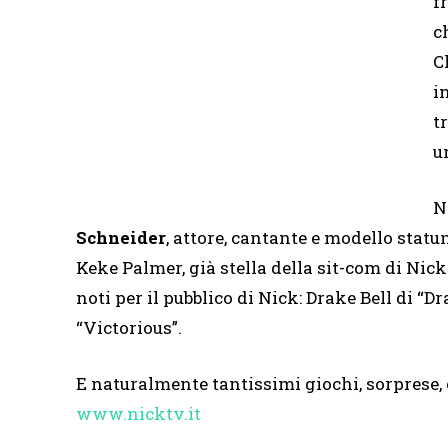
f
c
C
i
t
u
N
Schneider
, attore, cantante e modello stat
Keke Palmer, già stella della sit-com di Nic
noti per il pubblico di Nick: Drake Bell di “Dr
“Victorious”.
E naturalmente tantissimi giochi, sorprese,
www.nicktv.it