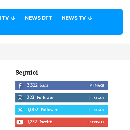
N TV
NEWS DTT
NEWS TV
Seguici
Fans
3,322
MI PIACE
Follower
323
SEGUI
Follower
1,002
SEGUI
Iscritti
1,232
ISCRIVITI