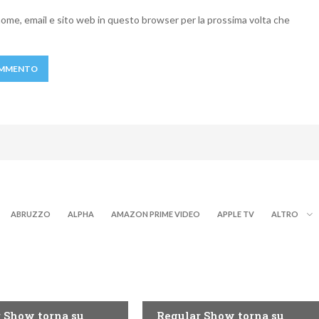
 nome, email e sito web in questo browser per la prossima volta che
ABRUZZO
ALPHA
AMAZON PRIME VIDEO
APPLE TV
ALTRO
TEEN
 Show torna su
Regular Show torna su