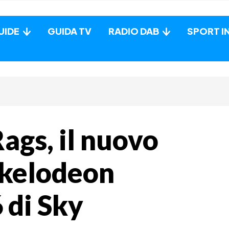
UIDE
GUIDA TV
RADIO DAB
SPORT I
gs, il nuovo
ickelodeon
 di Sky