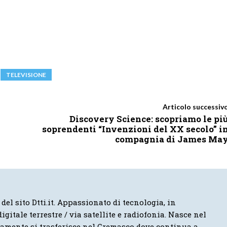
TELEVISIONE
Articolo successiv
Discovery Science: scopriamo le pi
soprendenti “Invenzioni del XX secolo” i
compagnia di James Ma
 del sito Dtti.it. Appassionato di tecnologia, in
igitale terrestre / via satellite e radiofonia. Nasce nel
vamente si trasferisce nel Cremasco dove continua a