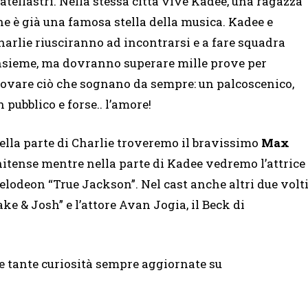
ratellastri. Nella stessa città vive Kadee, una ragazza
he è già una famosa stella della musica. Kadee e
harlie riusciranno ad incontrarsi e a fare squadra
nsieme, ma dovranno superare mille prove per
rovare ciò che sognano da sempre: un palcoscenico,
n pubblico e forse.. l’amore!
ella parte di Charlie troveremo il bravissimo
Max
unitense mentre nella parte di Kadee vedremo l’attrice
kelodeon “True Jackson”. Nel cast anche altri due volt
ake & Josh” e l’attore Avan Jogia, il Beck di
 e tante curiosità sempre aggiornate su