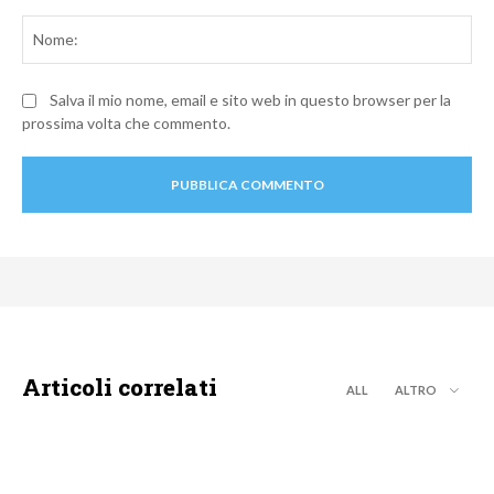
Commento:
No
Salva il mio nome, email e sito web in questo browser per la
prossima volta che commento.
Articoli correlati
ALL
ALTRO