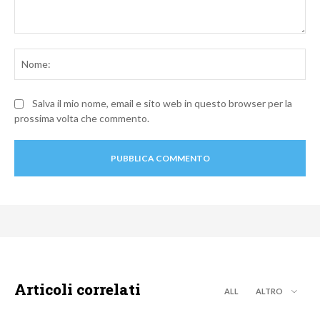
Commento:
No
Salva il mio nome, email e sito web in questo browser per la
prossima volta che commento.
Articoli correlati
ALL
ALTRO