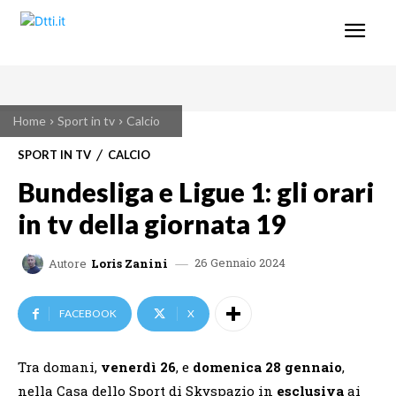
Home
Sport in tv
Calcio
SPORT IN TV
CALCIO
Bundesliga e Ligue 1: gli orari
in tv della giornata 19
26 Gennaio 2024
Autore
Loris Zanini
FACEBOOK
X
Tra domani,
venerdì 26
, e
domenica 28 gennaio
,
nella Casa dello Sport di Skyspazio in
esclusiva
ai