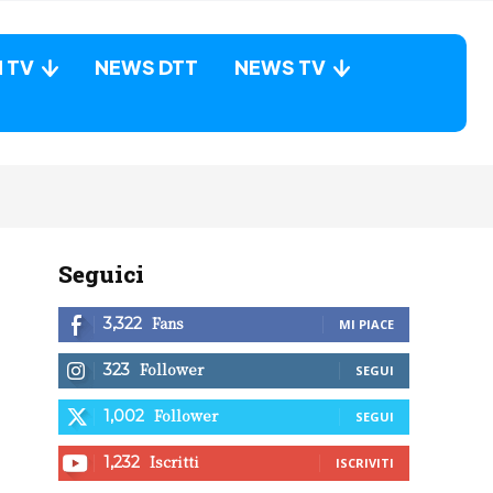
N TV
NEWS DTT
NEWS TV
Seguici
Fans
3,322
MI PIACE
Follower
323
SEGUI
Follower
1,002
SEGUI
Iscritti
1,232
ISCRIVITI