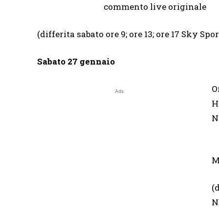
commento live originale
(differita sabato ore 9; ore 13; ore 17 Sky 
Sabato 27 gennaio
O
Ads
N
c
M
(
N