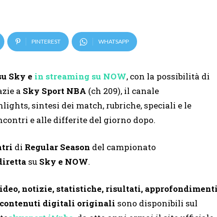
PINTEREST
WHATSAPP
su Sky e
in streaming su NOW
, con la possibilità di
azie a
Sky Sport NBA
(ch 209), il canale
ights, sintesi dei match, rubriche, speciali e le
incontri e alle differite del giorno dopo.
ntri
di
Regular Season
del campionato
diretta
su
Sky
e NOW
.
ideo, notizie, statistiche, risultati, approfondiment
 contenuti digitali originali
sono disponibili sul