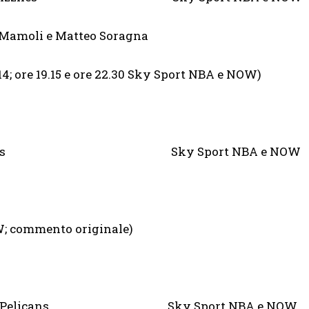
i e Matteo Soragna
e 14; ore 19.15 e ore 22.30 Sky Sport NBA e NOW)
oenix Suns Sky Sport NBA e NOW
OW; commento originale)
rleans Pelicans Sky Sport NBA e NOW