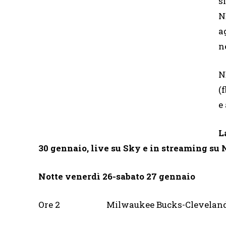
s
N
a
n
N
(
e
L
30 gennaio, live su Sky e in streaming s
Notte venerdì 26-sabato 27 gennaio
Ore 2 Milwaukee Bucks-Cleve