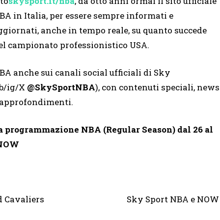
ito
skysport.it/nba
, da otto anni ormai il sito ufficiale
BA in Italia, per essere sempre informati e
ggiornati, anche in tempo reale, su quanto succede
el campionato professionistico USA.
BA anche sui canali social ufficiali di Sky
fb/ig/X
@SkySportNBA
), con contenuti speciali, news
 approfondimenti.
a programmazione NBA (Regular Season) dal 26 al
u NOW
land Cavaliers Sky Sport NBA e NOW