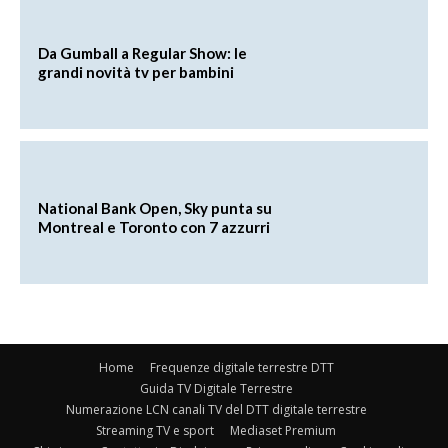
Da Gumball a Regular Show: le
grandi novità tv per bambini
National Bank Open, Sky punta su
Montreal e Toronto con 7 azzurri
Home
Frequenze digitale terrestre DTT
Guida TV Digitale Terrestre
Numerazione LCN canali TV del DTT digitale terrestre
Streaming TV e sport
Mediaset Premium