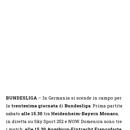
BUNDESLIGA
– In Germania si scende in campo per
la
trentesima giornata
di
Bundesliga
. Prima partita
sabato
alle 15.30
tra
Heidenheim-Bayern Monaco
,
in diretta su Sky Sport 252 e NOW. Domenica sono tre
i match:
alle 15.30
Augsburg-Eintracht Francoforte
,