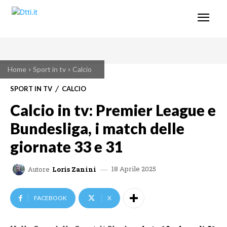
Home
Sport in tv
Calcio
SPORT IN TV
CALCIO
Calcio in tv: Premier League e
Bundesliga, i match delle
giornate 33 e 31
18 Aprile 2025
Autore
Loris Zanini
FACEBOOK
X