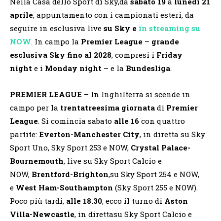
Nella Casa dello Sport di Sky,da
sabato 19
a
lunedì 21
aprile
, appuntamento con i campionati esteri, da
seguire in esclusiva live
su Sky e
in streaming su
NOW
. In campo la
Premier League
–
grande
esclusiva Sky fino al 2028
, compresi i
Friday
night
e i
Monday night
– e la
Bundesliga
.
PREMIER LEAGUE
– In Inghilterra si scende in
campo per la
trentatreesima giornata
di
Premier
League
. Si comincia sabato
alle 16
con quattro
partite:
Everton-Manchester City
, in diretta su Sky
Sport Uno, Sky Sport 253 e NOW,
Crystal Palace-
Bournemouth
, live su Sky Sport Calcio e
NOW,
Brentford-Brighton
,su Sky Sport 254 e NOW,
e
West Ham-Southampton
(Sky Sport 255 e NOW).
Poco più tardi,
alle 18.30
, ecco il turno di
Aston
Villa-Newcastle
, in direttasu Sky Sport Calcio e