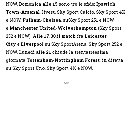
NOW. Domenica
alle 15
sono tre le sfide:
Ipswich
Town-Arsenal
, livesu Sky Sport Calcio, Sky Sport 4K
e NOW,
Fulham-Chelsea
, suSky Sport 251 e NOW,
e
Manchester United-Wolverhampton
(Sky Sport
252 e NOW).
Alle 17.30
,il match fra
Leicester
City
e
Liverpool
su Sky SportArena, Sky Sport 252 e
NOW. Lunedì
alle 21
chiude la trentatreesima
giornata
Tottenham-Nottingham Forest
, in diretta
su Sky Sport Uno, Sky Sport 4K e NOW.
Ads