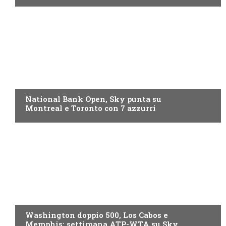
NOW TV
National Bank Open, Sky punta su
Montreal e Toronto con 7 azzurri
NOW TV
Washington doppio 500, Los Cabos e
Memphis: settimana ATP-WTA su Sky