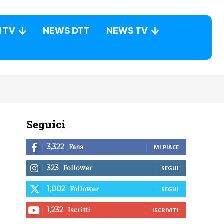
N TV
NEWS DTT
NEWS TV
Seguici
Fans
3,322
MI PIACE
Follower
323
SEGUI
Follower
1,002
SEGUI
Iscritti
1,232
ISCRIVITI