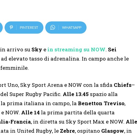
PINTEREST
WHATSAPP
in arrivo su
Sky
e
in streaming su NOW
.
Sei
ad elevato tasso di adrenalina. In campo anche le
i femminile.
rt Uno, Sky Sport Arena e NOW con la sfida
Chiefs
–
 del Super Rugby Pacific.
Alle 13.45
spazio alla
la prima italiana in campo, la
Benetton Treviso
,
no e NOW.
Alle 14
la prima partita della quarta
alia-Francia
, in diretta su Sky Sport Max e NOW.
All
ata in United Rugby, le
Zebre
, ospitano
Glasgow
, in