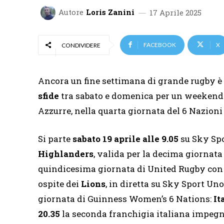
Autore
Loris Zanini
17 Aprile 2025
FACEBOOK
X
CONDIVIDERE
Ancora un fine settimana di grande rugby è 
sfide
tra sabato e domenica per un weekend 
Azzurre, nella quarta giornata del 6 Nazion
Si parte
sabato 19 aprile
alle 9.05
su Sky Spo
Highlanders
, valida per la decima giornata
quindicesima giornata di United Rugby con 
ospite dei
Lions
, in diretta su Sky Sport U
giornata di Guinness Women’s 6 Nations:
It
20.35
la seconda franchigia italiana impegn