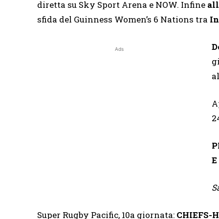
diretta su Sky Sport Arena e NOW. Infine
al
sfida del Guinness Women’s 6 Nations tra
In
D
Ads
g
a
A
2
P
E
S
Super Rugby Pacific, 10a giornata:
CHIEFS-