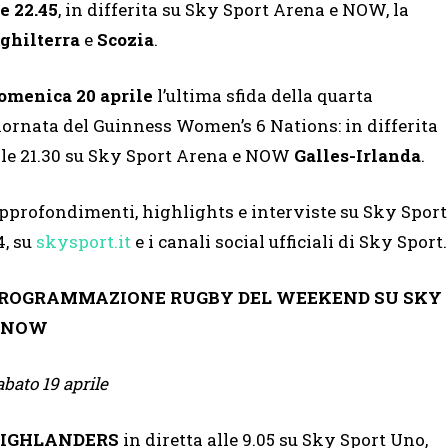
le 22.45
, in differita su Sky Sport Arena e NOW, la
ghilterra
e
Scozia
.
omenica 20 aprile
l’ultima sfida della quarta
iornata del Guinness Women’s 6 Nations: in differita
lle 21.30 su Sky Sport Arena e NOW
Galles-Irlanda
.
pprofondimenti, highlights e interviste su Sky Sport
4, su
skysport.it
e i canali social ufficiali di Sky Sport.
ROGRAMMAZIONE RUGBY DEL WEEKEND SU SKY
 NOW
abato 19 aprile
HIGHLANDERS
in diretta alle 9.05 su Sky Sport Uno,