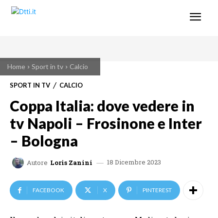
Home
Sport in tv
Calcio
SPORT IN TV
CALCIO
Coppa Italia: dove vedere in
tv Napoli – Frosinone e Inter
– Bologna
18 Dicembre 2023
Autore
Loris Zanini
FACEBOOK
X
PINTEREST