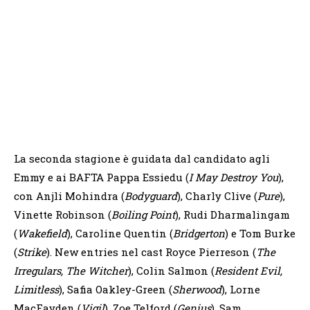
La seconda stagione è guidata dal candidato agli
Emmy e ai BAFTA Pappa Essiedu (
I May Destroy You
),
con Anjli Mohindra (
Bodyguard
), Charly Clive (
Pure
),
Vinette Robinson (
Boiling Point
), Rudi Dharmalingam
(
Wakefield
), Caroline Quentin (
Bridgerton
) e Tom Burke
(
Strike
). New entries nel cast Royce Pierreson (
The
Irregulars, The Witcher
), Colin Salmon (
Resident Evil,
Limitless
), Safia Oakley-Green (
Sherwood
), Lorne
MacFayden (
Vigil
), Zoe Telford (
Genius
), Sam