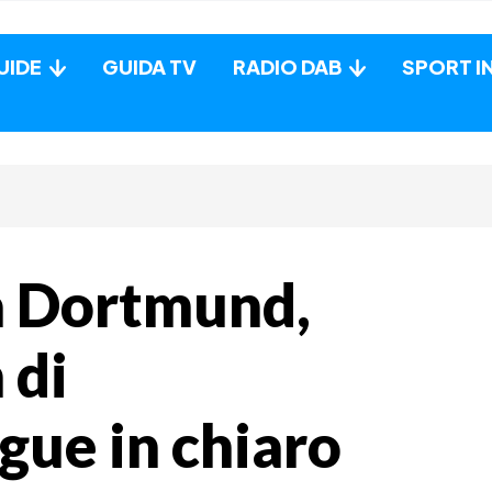
UIDE
GUIDA TV
RADIO DAB
SPORT I
a Dortmund,
 di
ue in chiaro