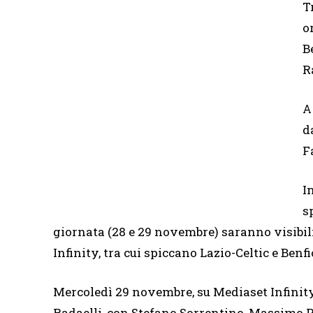
T
o
B
R
A
d
F
I
s
giornata (28 e 29 novembre) saranno visibil
Infinity, tra cui spiccano Lazio-Celtic e Benfi
Mercoledì 29 novembre, su Mediaset Infinity
Radaelli, con Stefano Sorrentino, Massimo 