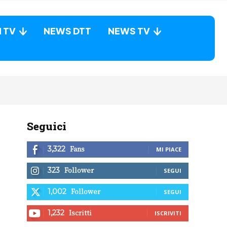
N TV
NEWS DTT
NEWS TV
Seguici
Fans
3,322
MI PIACE
Follower
323
SEGUI
Follower
1,002
SEGUI
Iscritti
1,232
ISCRIVITI