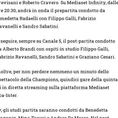
revisani e Roberto Cravero. Su Mediaset Infinity, dall
re 20.30, andrà in onda il prepartita condotto da
enedetta Radaelli con Filippo Galli, Fabrizio
avanelli e Sandro Sabatini.
 seguire, sempre su Canale 5, il post-partita condotto
a Alberto Brandi con ospiti in studio Filippo Galli,
abrizio Ravanelli, Sandro Sabatini e Graziano Cesari.
noltre, per non perdere nemmeno un minuto dello
pettacolo della Champions, quindici gare della quinta
i in diretta streaming sulla piattaforma Mediaset
ca-Inter.
, gli studi partita saranno condotti da Benedetta
Paganin, Mino Taveri e Andrea De Marco. Nel post-