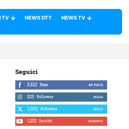
N TV
NEWS DTT
NEWS TV
Seguici
Fans
3,322
MI PIACE
Follower
323
SEGUI
Follower
1,002
SEGUI
Iscritti
1,232
ISCRIVITI