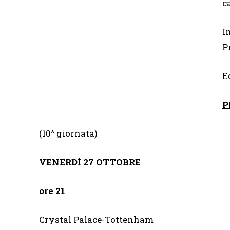
ca
In
P
E
P
(10^ giornata)
VENERDÌ
27 OTTOBRE
ore 21
Crystal Palace-Tottenham