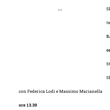
S
Ads
t
S
o
S
S
con Federica Lodi e Massimo Marianella
ore 13.30