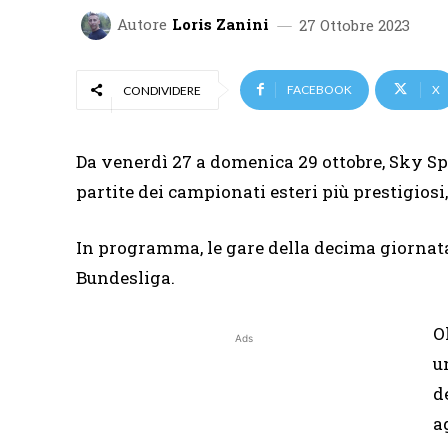
Autore
Loris Zanini
27 Ottobre 2023
FACEBOOK
X
CONDIVIDERE
Da venerdì 27 a domenica 29 ottobre, Sky Spo
partite dei campionati esteri più prestigios
In programma, le gare della decima giornata
Bundesliga.
O
Ads
u
d
a