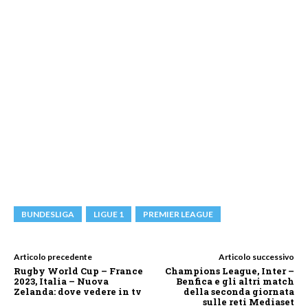
BUNDESLIGA
LIGUE 1
PREMIER LEAGUE
Articolo precedente
Articolo successivo
Rugby World Cup – France
Champions League, Inter –
2023, Italia – Nuova
Benfica e gli altri match
Zelanda: dove vedere in tv
della seconda giornata
sulle reti Mediaset