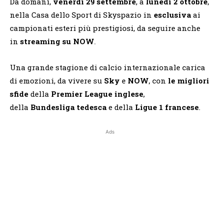
Da domani,
venerdì 29 settembre
, a
lunedì 2 ottobre
,
nella Casa dello Sport di Skyspazio in
esclusiva
ai
campionati esteri più prestigiosi, da seguire anche
in
streaming su NOW
.
Una grande stagione di calcio internazionale carica
di emozioni, da vivere su
Sky
e
NOW
, con
le migliori
sfide
della
Premier League inglese
,
della
Bundesliga tedesca
e della
Ligue 1 francese
.
Ads