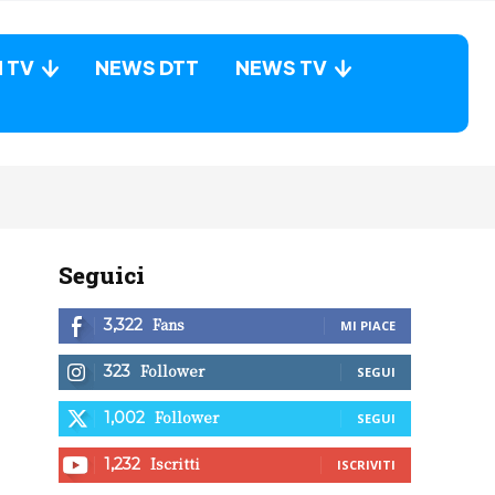
N TV
NEWS DTT
NEWS TV
Seguici
Fans
3,322
MI PIACE
Follower
323
SEGUI
Follower
1,002
SEGUI
Iscritti
1,232
ISCRIVITI