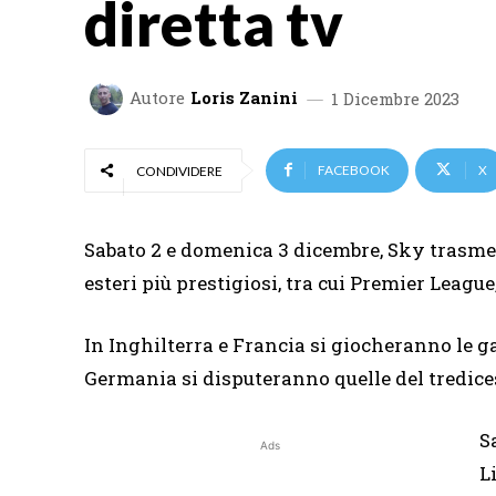
diretta tv
Autore
Loris Zanini
1 Dicembre 2023
FACEBOOK
X
CONDIVIDERE
Sabato 2 e domenica 3 dicembre, Sky trasmet
esteri più prestigiosi, tra cui Premier League
In Inghilterra e Francia si giocheranno le g
Germania si disputeranno quelle del tredice
S
Ads
L