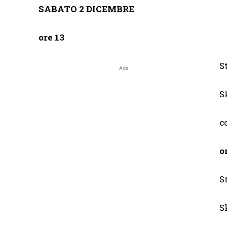
SABATO 2 DICEMBRE
ore 13
S
Ads
S
c
S
S