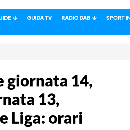
UIDE
GUIDA TV
RADIO DAB
SPORT I
 giornata 14,
rnata 13,
e Liga: orari