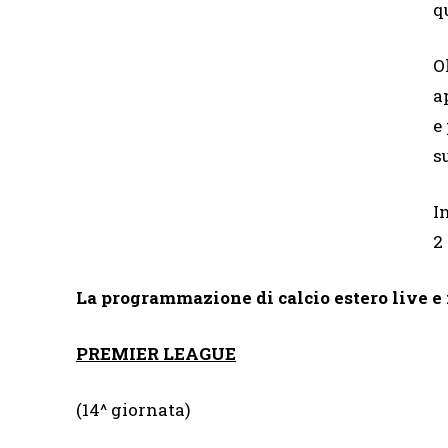
q
O
a
e
s
I
2
La programmazione di calcio estero live e
PREMIER LEAGUE
(14^ giornata)