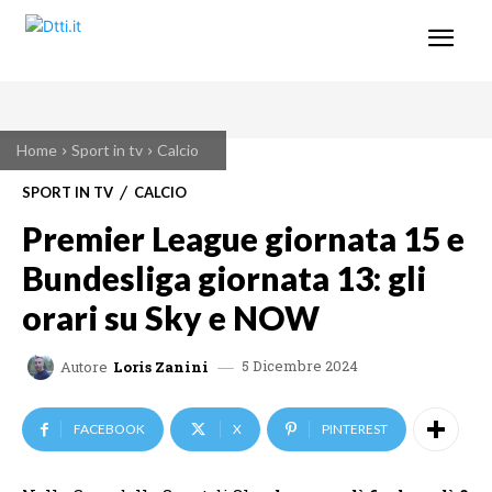
Home
Sport in tv
Calcio
SPORT IN TV
CALCIO
Premier League giornata 15 e
Bundesliga giornata 13: gli
orari su Sky e NOW
5 Dicembre 2024
Autore
Loris Zanini
FACEBOOK
X
PINTEREST