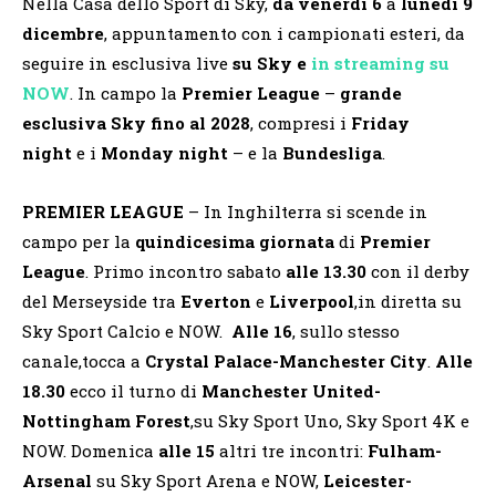
Nella Casa dello Sport di Sky,
da venerdì 6
a
lunedì 9
dicembre
, appuntamento con i campionati esteri, da
seguire in esclusiva live
su Sky e
in streaming su
NOW
. In campo la
Premier League
–
grande
esclusiva Sky fino al 2028
, compresi i
Friday
night
e i
Monday night
– e la
Bundesliga
.
PREMIER LEAGUE
– In Inghilterra si scende in
campo per la
quindicesima giornata
di
Premier
League
. Primo incontro sabato
alle 13.30
con il derby
del Merseyside tra
Everton
e
Liverpool
,in diretta su
Sky Sport Calcio e NOW.
Alle 16
, sullo stesso
canale,tocca a
Crystal Palace-Manchester City
.
Alle
18.30
ecco il turno di
Manchester United-
Nottingham Forest
,su Sky Sport Uno, Sky Sport 4K e
NOW. Domenica
alle 15
altri tre incontri:
Fulham-
Arsenal
su Sky Sport Arena e NOW,
Leicester-