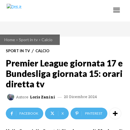
Home
Sport in tv
Calcio
SPORT IN TV
CALCIO
Premier League giornata 17 e
Bundesliga giornata 15: orari
diretta tv
20 Dicembre 2024
Autore
Loris Zanini
FACEBOOK
X
PINTEREST