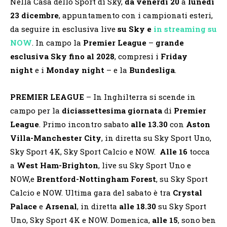
Nella Casa dello Sport di Sky,
da venerdì 20
a
lunedì
23 dicembre
, appuntamento con i campionati esteri,
da seguire in esclusiva live
su Sky e
in streaming su
NOW
. In campo la
Premier League
–
grande
esclusiva Sky fino al 2028
, compresi i
Friday
night
e i
Monday night
– e la
Bundesliga
.
PREMIER LEAGUE
– In Inghilterra si scende in
campo per la
diciassettesima giornata
di
Premier
League
. Primo incontro sabato
alle 13.30
con
Aston
Villa-Manchester City
, in diretta su Sky Sport Uno,
Sky Sport 4K, Sky Sport Calcio e NOW.
Alle 16
tocca
a
West Ham-Brighton
, live su Sky Sport Uno e
NOW,e
Brentford-Nottingham Forest
, su Sky Sport
Calcio e NOW. Ultima gara del sabato è tra
Crystal
Palace
e
Arsenal
, in diretta
alle 18.30
su Sky Sport
Uno, Sky Sport 4K e NOW. Domenica,
alle 15
, sono ben