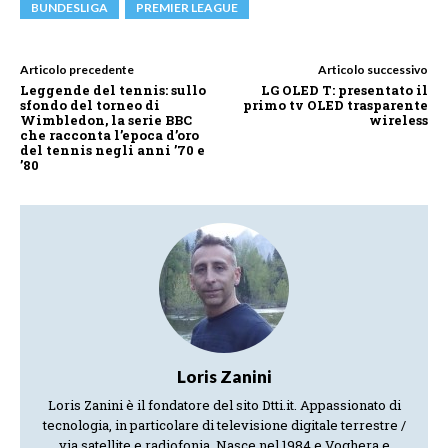
BUNDESLIGA
PREMIER LEAGUE
Articolo precedente
Articolo successivo
Leggende del tennis: sullo
LG OLED T: presentato il
sfondo del torneo di
primo tv OLED trasparente
Wimbledon, la serie BBC
wireless
che racconta l’epoca d’oro
del tennis negli anni ’70 e
’80
Loris Zanini
Loris Zanini è il fondatore del sito Dtti.it. Appassionato di
tecnologia, in particolare di televisione digitale terrestre /
via satellite e radiofonia. Nasce nel 1984 e Voghera e