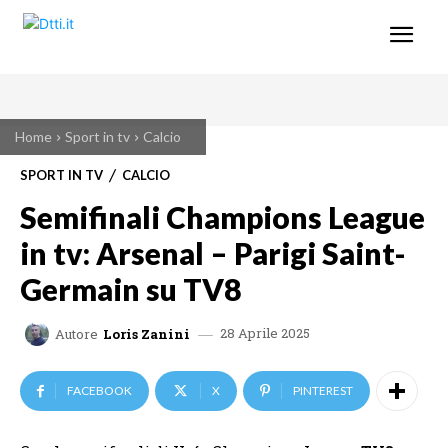
Home
Sport in tv
Calcio
SPORT IN TV
CALCIO
Semifinali Champions League
in tv: Arsenal – Parigi Saint-
Germain su TV8
28 Aprile 2025
Autore
Loris Zanini
FACEBOOK
X
PINTEREST