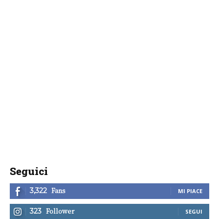
Seguici
Fans
3,322
MI PIACE
Follower
323
SEGUI