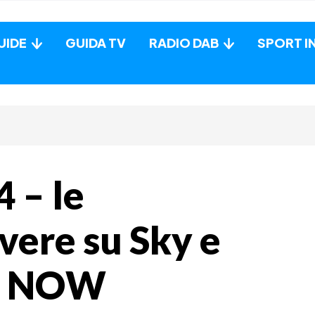
UIDE
GUIDA TV
RADIO DAB
SPORT I
 – le
ivere su Sky e
su NOW