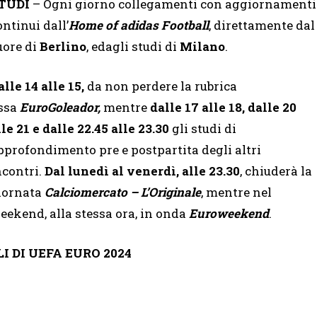
TUDI
– Ogni giorno collegamenti con aggiornamenti
ontinui dall’
Home of adidas Football
, direttamente dal
uore di
Berlino
, edagli studi di
Milano
.
alle 14 alle 15,
da non perdere la rubrica
issa
EuroGoleador,
mentre
dalle 17 alle 18, dalle 20
lle 21 e dalle 22.45 alle 23.30
gli studi di
pprofondimento pre e postpartita degli altri
ncontri.
Dal lunedì al venerdì,
alle
23.30
, chiuderà la
iornata
Calciomercato – L’Originale
, mentre nel
eekend, alla stessa ora, in onda
Euroweekend
.
 DI UEFA EURO 2024