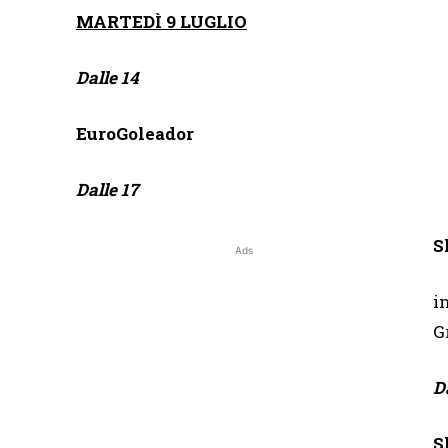
MARTEDÌ 9 LUGLIO
Dalle 14
EuroGoleador
Dalle 17
S
Ads
i
G
Da
S