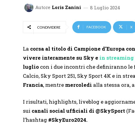
Autore
Loris Zanini
8 Luglio 2024
FACEBOOK
X
CONDIVIDERE
La
corsa al titolo di Campione d’Europa con
vivere interamente su Sky e
in streamin
luglio
con i due incontri che definiranno le 
Calcio, Sky Sport 251, Sky Sport 4K e in st
Francia
, mentre
mercoledì
alla stessa ora,
I risultati, highlights, liveblog e aggiornam
sui
canali social ufficiali di @SkySport
(Fa
l’hashtag
#SkyEuro2024.