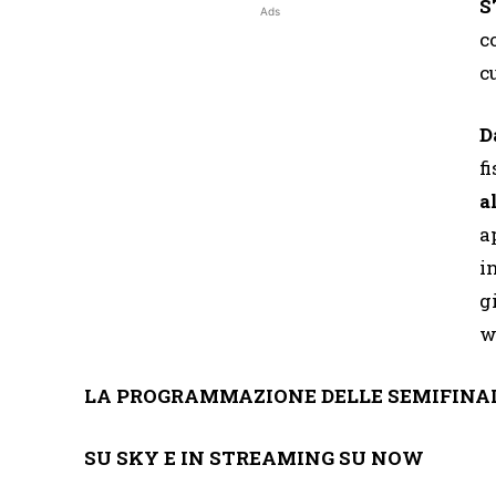
S
Ads
c
c
D
f
a
a
i
g
w
LA PROGRAMMAZIONE DELLE SEMIFINALI
SU SKY E IN STREAMING SU NOW