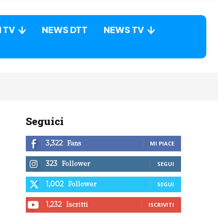
N TV
NEWS DTT
NEWS TV
Seguici
Fans
3,322
MI PIACE
Follower
323
SEGUI
Follower
1,002
SEGUI
Iscritti
1,232
ISCRIVITI