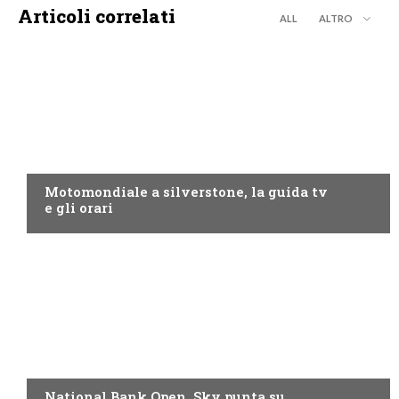
Articoli correlati
ALL
ALTRO
MOTO GP
Motomondiale a silverstone, la guida tv
e gli orari
NOW TV
National Bank Open, Sky punta su