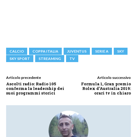
CALCIO
COPPA ITALIA
JUVENTUS
SERIE A
SKY
SKY SPORT
STREAMING
TV
Articolo precedente
Articolo successivo
Ascolti radio: Radio 105
Formula 1, Gran premio
conferma la leadership dei
Rolex d’Australia 2019:
suoi programmi storici
orari tv in chiaro