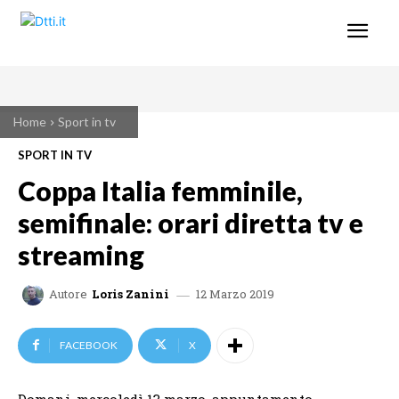
Home
Sport in tv
SPORT IN TV
Coppa Italia femminile,
semifinale: orari diretta tv e
streaming
12 Marzo 2019
Autore
Loris Zanini
FACEBOOK
X
Domani, mercoledì 13 marzo, appuntamento