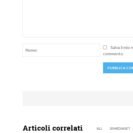
Commento:
Nome:
Salva il mio
commento.
Articoli correlati
ALL
20 MEDIASET