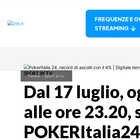
FREQUENZE E G
STREAMING
SPORT IN TV
Home
Sport in tv
Dal 17 luglio, 
alle ore 23.20, 
POKERItalia24 