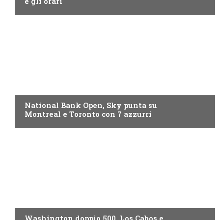
e gli orari
NOW TV
National Bank Open, Sky punta su
Montreal e Toronto con 7 azzurri
NOW TV
Washington doppio 500, Los Cabos e