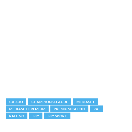
CALCIO
CHAMPIONS LEAGUE
MEDIASET
MEDIASET PREMIUM
PREMIUM CALCIO
RAI
RAI UNO
SKY
SKY SPORT