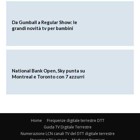
Da Gumball a Regular Show: le
grandi novità tv per bambini
National Bank Open, Sky punta su
Montreal e Toronto con 7 azzurri
Home
Frequenze digitale terrestre DTT
Guida TV Digitale Terrestre
Numerazione LCN canali TV del DTT digitale terrestre