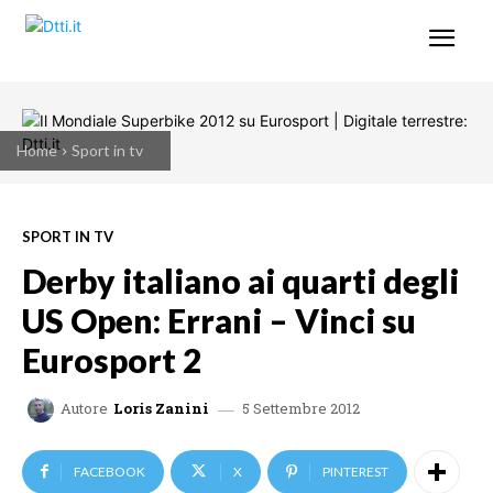
Home
Sport in tv
SPORT IN TV
Derby italiano ai quarti degli
US Open: Errani – Vinci su
Eurosport 2
5 Settembre 2012
Autore
Loris Zanini
FACEBOOK
X
PINTEREST