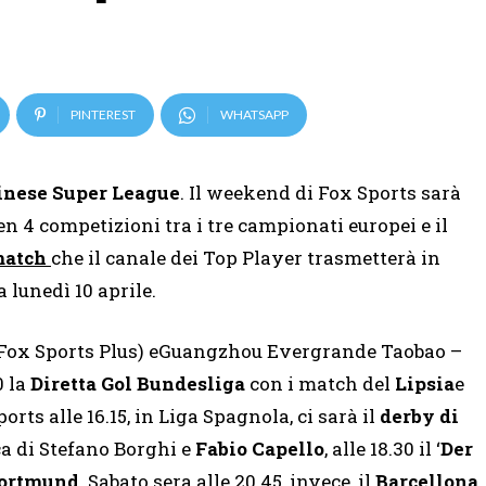
PINTEREST
WHATSAPP
inese Super League
. Il weekend di Fox Sports sarà
en 4 competizioni tra i tre campionati europei e il
 match
che il canale dei Top Player trasmetterà in
 lunedì 10 aprile.
Fox Sports Plus) eGuangzhou Evergrande Taobao –
0 la
Diretta Gol Bundesliga
con i match del
Lipsia
e
orts alle 16.15, in Liga Spagnola, ci sarà il
derby di
a di Stefano Borghi e
Fabio Capello
, alle 18.30 il ‘
Der
Dortmund
. Sabato sera alle 20.45, invece, il
Barcellona