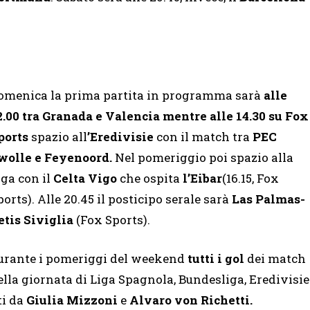
omenica la prima partita in programma sarà
alle
2.00 tra Granada e Valencia mentre alle 14.30 su Fox
ports
spazio all
’Eredivisie
con il match tra
PEC
wolle
e Feyenoord.
Nel pomeriggio poi spazio alla
iga con il
Celta Vigo
che ospita
l’Eibar
(16.15, Fox
ports). Alle 20.45 il posticipo serale sarà
Las Palmas-
etis Siviglia
(Fox Sports).
urante i pomeriggi del weekend
tutti i gol
dei match
ella giornata di Liga Spagnola, Bundesliga, Eredivisie
ti da
Giulia Mizzoni
e
Alvaro von Richetti.