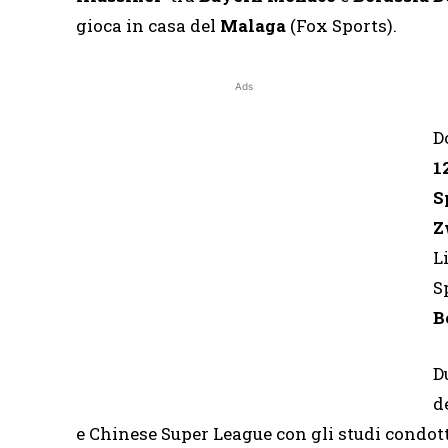
gioca in casa del
Malaga
(Fox Sports).
Ads
D
1
S
Z
L
S
B
D
d
e Chinese Super League con gli studi condot