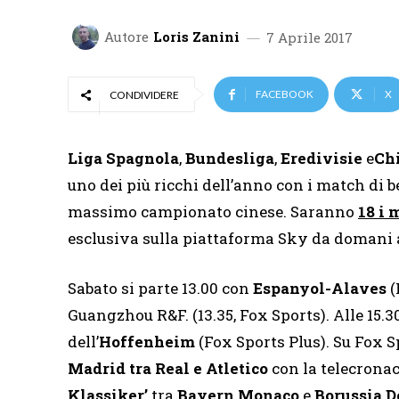
Autore
Loris Zanini
7 Aprile 2017
FACEBOOK
X
CONDIVIDERE
Liga Spagnola
,
Bundesliga
,
Eredivisie
e
Ch
uno dei più ricchi dell’anno con i match di b
massimo campionato cinese. Saranno
18 i
esclusiva sulla piattaforma Sky da domani a
Sabato si parte 13.00 con
Espanyol-Alaves
(
Guangzhou R&F. (13.35, Fox Sports). Alle 15.3
dell’
Hoffenheim
(Fox Sports Plus). Su Fox Sp
Madrid tra Real e Atletico
con la telecronac
Klassiker’
tra
Bayern Monaco
e
Borussia 