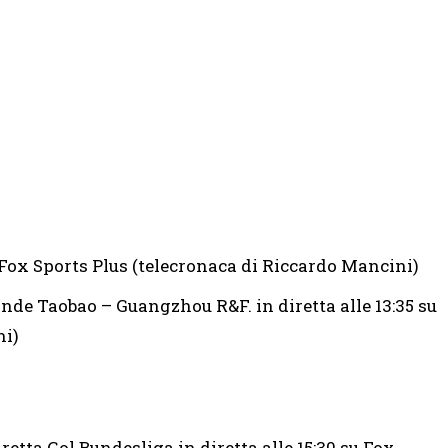
u Fox Sports Plus (telecronaca di Riccardo Mancini)
e Taobao – Guangzhou R&F. in diretta alle 13:35 su
ni)
iretta Gol Bundesliga in diretta alle 15:30 su Fox