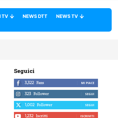
N TV
NEWS DTT
NEWS TV
Seguici
Fans
3,322
MI PIACE
Follower
323
SEGUI
Follower
1,002
SEGUI
Iscritti
1,232
ISCRIVITI