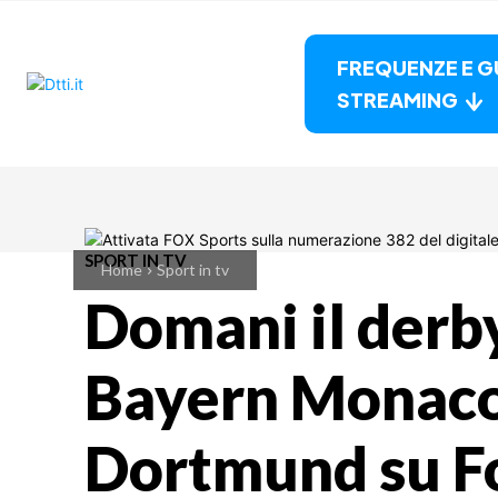
FREQUENZE E G
STREAMING
SPORT IN TV
Home
Sport in tv
Domani il derb
Bayern Monaco
Dortmund su F