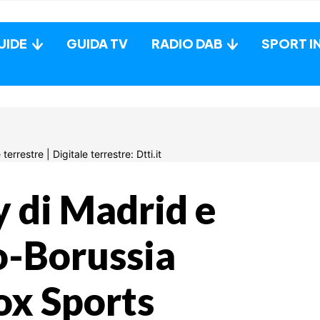
UIDE
GUIDA TV
RADIO DAB
SPORT I
y di Madrid e
-Borussia
ox Sports