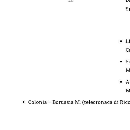
Ads
S
L
C
S
M
A
M
Colonia – Borussia M. (telecronaca di Ri