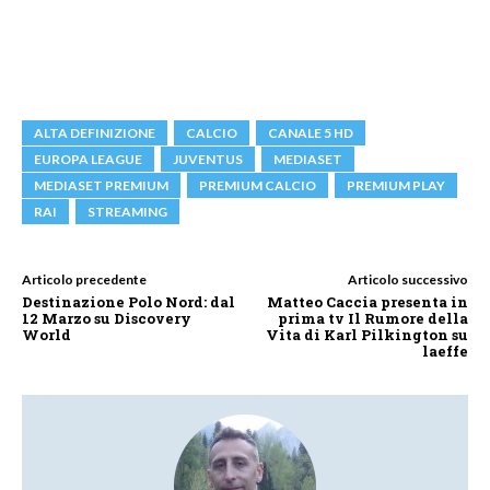
ALTA DEFINIZIONE
CALCIO
CANALE 5 HD
EUROPA LEAGUE
JUVENTUS
MEDIASET
MEDIASET PREMIUM
PREMIUM CALCIO
PREMIUM PLAY
RAI
STREAMING
Articolo precedente
Articolo successivo
Destinazione Polo Nord: dal
Matteo Caccia presenta in
12 Marzo su Discovery
prima tv Il Rumore della
World
Vita di Karl Pilkington su
laeffe