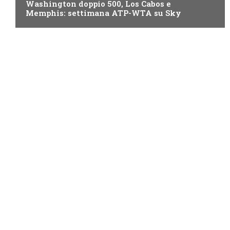
Washington doppio 500, Los Cabos e
Memphis: settimana ATP-WTA su Sky