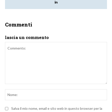
Commenti
lascia un commento
Commento:
No
Salva il mio nome, email e sito web in questo browser per la