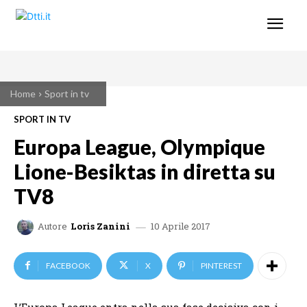
Home
Sport in tv
SPORT IN TV
Europa League, Olympique
Lione-Besiktas in diretta su
TV8
10 Aprile 2017
Autore
Loris Zanini
FACEBOOK
X
PINTEREST
L’Europa League entra nella sua fase decisiva con i