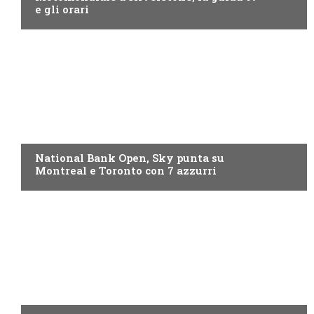
e gli orari
NOW TV
National Bank Open, Sky punta su
Montreal e Toronto con 7 azzurri
NOW TV