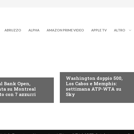
ABRUZZO
ALPHA
AMAZON PRIME VIDEO
APPLE TV
ALTRO
NOW TV
Washington doppio 500,
l Bank Open,
Los Cabos e Memphis:
ta su Montreal
settimana ATP-WTA su
to con 7 azzurri
Sky