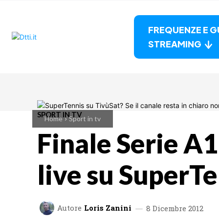
FREQUENZE E G
STREAMING
SPORT IN TV
Home
Sport in tv
Finale Serie A
live su SuperTe
Autore
Loris Zanini
8 Dicembre 2012