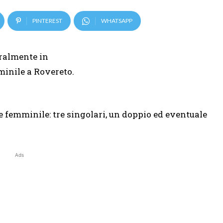
PINTEREST
WHATSAPP
gralmente in
mminile a Rovereto.
le femminile: tre singolari, un doppio ed eventuale
Ads