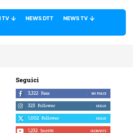
N TV
NEWS DTT
NEWS TV
Seguici
Fans
3,322
MI PIACE
Follower
323
SEGUI
Follower
1,002
SEGUI
Iscritti
1,232
ISCRIVITI