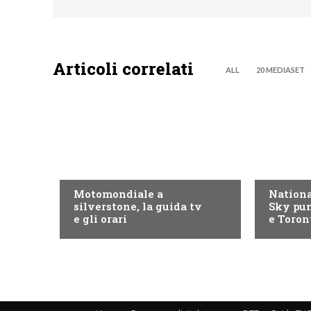
Articoli correlati
ALL
20 MEDIASET
MOTO GP
NOW TV
Motomondiale a
Nationa
silverstone, la guida tv
Sky pun
e gli orari
e Toron