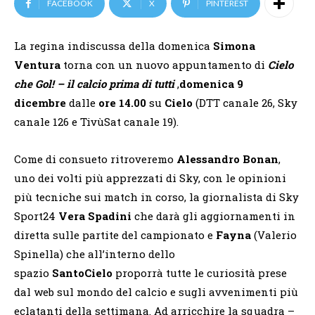
FACEBOOK
X
PINTEREST
La regina indiscussa della domenica
Simona
Ventura
torna con un nuovo appuntamento di
Cielo
che Gol! – il calcio prima di tutti
,
domenica 9
dicembre
dalle
ore 14.00
su
Cielo
(DTT canale 26, Sky
canale 126 e TivùSat canale 19).
Come di consueto ritroveremo
Alessandro Bonan
,
uno dei volti più apprezzati di Sky, con le opinioni
più tecniche sui match in corso, la giornalista di Sky
Sport24
Vera Spadini
che darà gli aggiornamenti in
diretta sulle partite del campionato e
Fayna
(Valerio
Spinella) che all’interno dello
spazio
SantoCielo
proporrà tutte le curiosità prese
dal web sul mondo del calcio e sugli avvenimenti più
eclatanti della settimana. Ad arricchire la squadra –