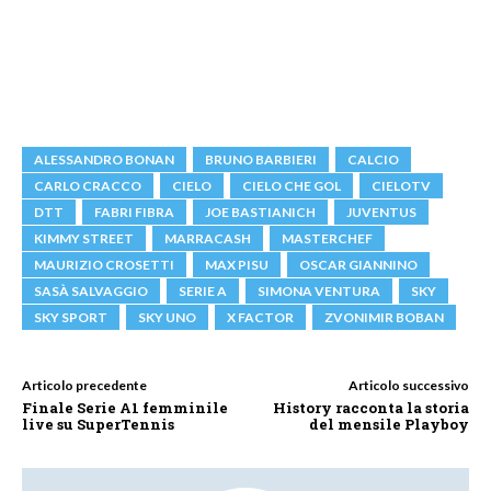
ALESSANDRO BONAN
BRUNO BARBIERI
CALCIO
CARLO CRACCO
CIELO
CIELO CHE GOL
CIELOTV
DTT
FABRI FIBRA
JOE BASTIANICH
JUVENTUS
KIMMY STREET
MARRACASH
MASTERCHEF
MAURIZIO CROSETTI
MAX PISU
OSCAR GIANNINO
SASÀ SALVAGGIO
SERIE A
SIMONA VENTURA
SKY
SKY SPORT
SKY UNO
X FACTOR
ZVONIMIR BOBAN
Articolo precedente
Articolo successivo
Finale Serie A1 femminile
History racconta la storia
live su SuperTennis
del mensile Playboy