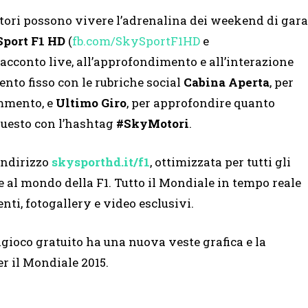
tori possono vivere l’adrenalina dei weekend di gara
Sport F1 HD
(
fb.com/SkySportF1HD
e
racconto live, all’approfondimento e all’interazione
nto fisso con le rubriche social
Cabina Aperta
, per
ommento, e
Ultimo Giro
, per approfondire quanto
 questo con l’hashtag
#SkyMotori
.
indirizzo
skysporthd.it/f1
, ottimizzata per tutti gli
 al mondo della F1. Tutto il Mondiale in tempo reale
ti, fotogallery e video esclusivi.
tagioco gratuito ha una nuova veste grafica e la
r il Mondiale 2015.