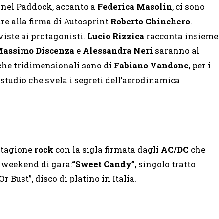
 nel Paddock, accanto a
Federica Masolin
, ci sono
ltre alla firma di Autosprint
Roberto Chinchero
.
rviste ai protagonisti.
Lucio Rizzica
racconta insieme
assimo Discenza
e
Alessandra Neri
saranno al
che tridimensionali sono di
Fabiano Vandone
, per i
o studio che svela i segreti dell’aerodinamica
stagione
rock
con la sigla firmata dagli
AC/DC
che
 weekend di gara:
“Sweet Candy”
, singolo tratto
r Bust”, disco di platino in Italia.