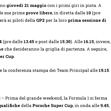
ono
giovedì 21 maggio
con i primi giri in pista. A
le sue prime
prove libere
, in diretta dalle
10
(pre
erà ai piloti della
GP2
per la loro
prima sessione di
4
(pre dalle
13.45
e post dalle
15.30
). Alle
16.15
, invece,
he
che decideranno la griglia di partenza. A seguire,
per Cup
.
e la conferenza stampa dei Team Principal alle
19.15
.
2
– Prima del grande weekend, la Formula 1 si ferma
qualifiche
della
Porsche Super Cup
, in onda alle
9.45
,