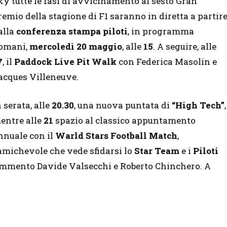
ky tutte le fasi di avvicinamento al sesto Gran
remio della stagione di F1 saranno in diretta a partir
alla
conferenza stampa piloti
, in programma
omani,
mercoledì 20 maggio
, alle
15
. A seguire, alle
7
, il
Paddock Live Pit Walk
con Federica Masolin e
acques Villeneuve.
n serata, alle
20.30
, una nuova puntata di
“High Tech”
,
entre alle
21
spazio al classico appuntamento
nnuale con il
Warld Stars Football Match
,
’amichevole che vede sfidarsi lo
Star Team
e i
Piloti
 commento Davide Valsecchi e Roberto Chinchero. A