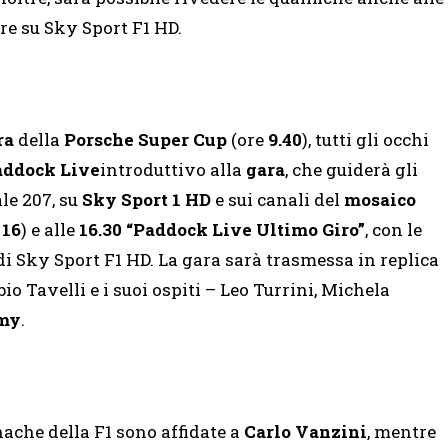
re su Sky Sport F1 HD.
ra
della
Porsche Super Cup
(ore
9.40
), tutti gli occhi
addock Live
introduttivo alla
gara
, che guiderà gli
ale 207, su
Sky Sport 1 HD
e sui canali del
mosaico
e
16
) e alle
16.30
“Paddock Live Ultimo Giro”
, con le
i Sky Sport F1 HD. La gara sarà trasmessa in replica
o Tavelli e i suoi ospiti – Leo Turrini, Michela
my
.
nache della F1 sono affidate a
Carlo Vanzini
, mentre