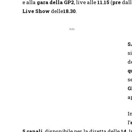
e alla
gara della GP2
, live alle
11.15
(
pre
dal
Live Show
delle
18.30
.
Ads
S
s
d
q
s
G
a
I
l’
5 canali
, disponibile per la diretta delle
14
. 