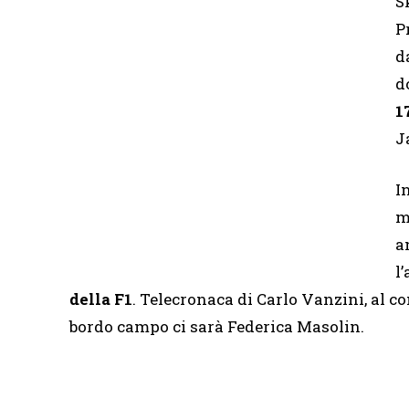
S
P
d
d
1
J
I
m
a
l
della F1
. Telecronaca di Carlo Vanzini, al
bordo campo ci sarà Federica Masolin.