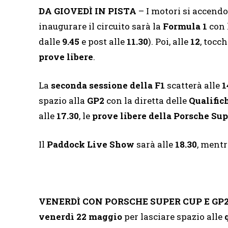
DA GIOVEDÌ IN PISTA
– I motori si accend
inaugurare il circuito sarà la
Formula 1
con 
dalle
9.45
e post alle
11.30
). Poi, alle
12
, tocch
prove libere
.
La
seconda sessione della F1
scatterà alle
1
spazio alla
GP2
con la diretta delle
Qualific
alle
17.30
, le
prove libere della Porsche Su
Il
Paddock Live Show
sarà alle
18.30
, mentr
VENERDÌ CON PORSCHE SUPER CUP E GP
venerdì 22 maggio
per lasciare spazio alle