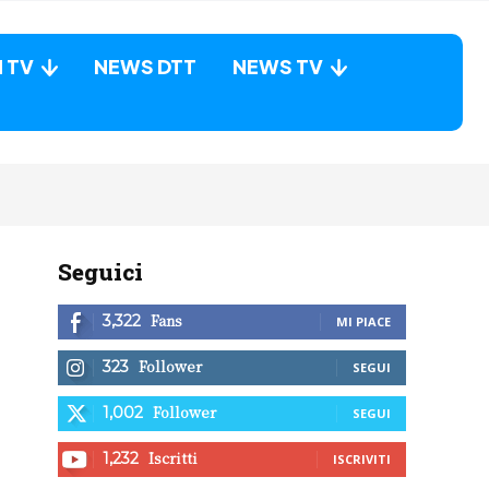
N TV
NEWS DTT
NEWS TV
Seguici
Fans
3,322
MI PIACE
Follower
323
SEGUI
Follower
1,002
SEGUI
Iscritti
1,232
ISCRIVITI