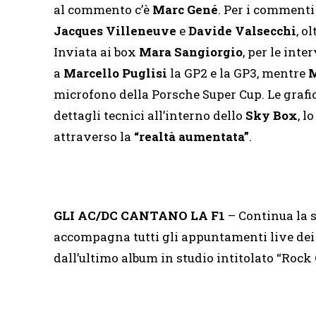
al commento c’è
Marc Gené
. Per i commenti
Jacques Villeneuve
e
Davide Valsecchi
, o
Inviata ai box
Mara Sangiorgio
, per le inte
a
Marcello Puglisi
la GP2 e la GP3, mentre
M
microfono della Porsche Super Cup. Le grafi
dettagli tecnici all’interno dello
Sky Box
, l
attraverso la
“realtà aumentata”
.
GLI AC/DC CANTANO LA F1
– Continua la 
accompagna tutti gli appuntamenti live dei
dall’ultimo album in studio intitolato “Rock O