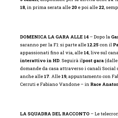
18
, in prima serata alle
20
e poi alle
22
, semp
DOMENICA LA GARA ALLE 14
– Dopo la
Ga
saranno per la F1: si parte alle
12.25
con il
P
appassionati fino al via, alle
14
, live sul can
interattivo in HD
. Seguirà il
post gara
(dall
domande da casa attraverso i canali Social d
anche alle
17
. Alle
19
, appuntamento con Fabi
Cerruti e Fabiano Vandone – in
Race Anato
LA SQUADRA DEL RACCONTO
– Le telecro