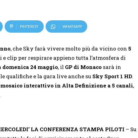
PINTEREST
WHATSAPP
anno
, che Sky farà vivere molto più da vicino con
5
li e clip per respirare appieno tutta l’atmosfera di
 a
domenica 24 maggio
, il
GP di Monaco
sarà in
le qualifiche e la gara live anche su
Sky Sport 1 HD
.
l
mosaico interattivo in Alta Definizione a 5 canali
,
.
ERCOLEDI’ LA CONFERENZA STAMPA PILOTI
– Su