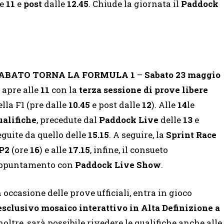
le
11
e
post
dalle
12.45
. Chiude la giornata il
Paddock
ABATO TORNA LA FORMULA 1
–
Sabato 23 maggio
i apre alle
11
con la
terza sessione di prove libere
ella F1 (pre dalle
10.45
e post dalle
12
). Alle
14
le
ualifiche
, precedute dal
Paddock Live
delle
13
e
eguite da quello delle
15.15
. A seguire, la
Sprint Race
P2
(ore
16
) e alle
17.15
, infine, il consueto
ppuntamento con
Paddock Live Show
.
n occasione delle prove ufficiali, entra in gioco
esclusivo
mosaico interattivo in Alta Definizione a
Inoltre, sarà possibile rivedere le qualifiche anche alle