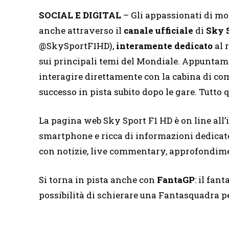
SOCIAL E DIGITAL
– Gli appassionati di mo
anche attraverso il
canale ufficiale
di
Sky 
@SkySportF1HD),
interamente dedicato
al 
sui principali temi del Mondiale. Appuntame
interagire direttamente con la cabina di c
successo in pista subito dopo le gare. Tutto
La pagina web Sky Sport F1 HD è on line all’
smartphone e ricca di informazioni dedicate
con notizie, live commentary, approfondimen
Si torna in pista anche con
FantaGP
: il fan
possibilità di schierare una Fantasquadra pe