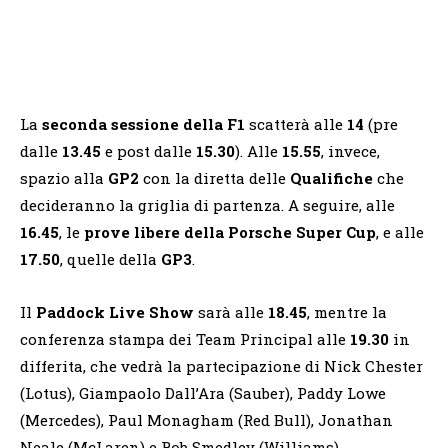
La
seconda sessione della F1
scatterà alle
14
(pre
dalle
13.45
e post dalle
15.30
). Alle
15.55
, invece,
spazio alla
GP2
con la diretta delle
Qualifiche
che
decideranno la griglia di partenza. A seguire, alle
16.45
, le
prove libere della Porsche Super Cup
, e alle
17.50
, quelle della
GP3
.
Il
Paddock Live Show
sarà alle
18.45
, mentre la
conferenza stampa dei Team Principal alle
19.30
in
differita, che vedrà la partecipazione di Nick Chester
(Lotus), Giampaolo Dall’Ara (Sauber), Paddy Lowe
(Mercedes), Paul Monagham (Red Bull), Jonathan
Neale (McLaren) e Rob Smedley (Williams).