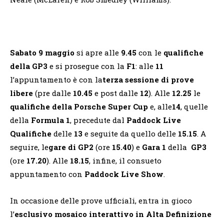
Sabato 9 maggio
si apre alle
9.45
con le
qualifiche
della GP3
e si prosegue con la
F1
: alle
11
l’appuntamento è con la
terza sessione di prove
libere
(pre dalle
10.45
e post dalle
12
). Alle
12.25
le
qualifiche della Porsche Super Cup
e, alle
14
, quelle
della
Formula 1
, precedute dal
Paddock Live
Qualifiche
delle
13
e seguite da quello delle
15.15
. A
seguire, le
gare di GP2
(ore
15.40
) e
Gara 1
della
GP3
(ore
17.20
). Alle
18.15
, infine, il consueto
appuntamento con
Paddock Live Show
.
In occasione delle prove ufficiali, entra in gioco
l’
esclusivo
mosaico interattivo in Alta Definizione