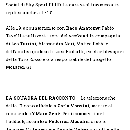
Social di Sky Sport F1 HD. La gara sarà trasmessa in
replica anche alle
17
.
Alle
19
, appuntamento con
Race Anatomy
: Fabio
Tavelli analizzerà i temi del weekend in compagnia
di Leo Turrini, Alessandra Neri, Matteo Bobbi e
dell’analisi grafica di Luca Furbatto, ex chief designer
della Toro Rosso e ora responsabile del progetto
McLaren GT.
LA SQUADRA DEL RACCONTO
– Le telecronache
della F1 sono affidate a
Carlo Vanzini
, mentre al
commento c’è
Marc Gené
. Per i commenti nel
Paddock, accanto a
Federica Masolin
, ci sono
Jacques Villeneuve
e
Davide Valsecchi
, oltre alla