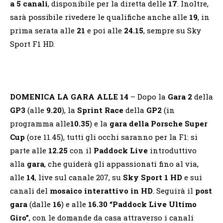
a 5 canali
, disponibile per la diretta delle
17
. Inoltre,
sarà possibile rivedere le qualifiche anche alle
19
, in
prima serata alle
21
e poi alle
24.15
, sempre su Sky
Sport F1 HD.
DOMENICA LA GARA ALLE 14
– Dopo la
Gara 2
della
GP3
(alle
9.20
), la
Sprint Race
della
GP2
(in
programma alle
10.35
) e la
gara della Porsche Super
Cup
(ore 11.45), tutti gli occhi saranno per la F1: si
parte alle
12.25
con il
Paddock Live
introduttivo
alla
gara
, che guiderà gli appassionati fino al via,
alle
14
, live sul canale 207, su
Sky Sport 1 HD
e sui
canali del
mosaico interattivo in HD
. Seguirà il
post
gara
(dalle
16
) e alle
16.30
“Paddock Live Ultimo
Giro”
, con le domande da casa attraverso i canali