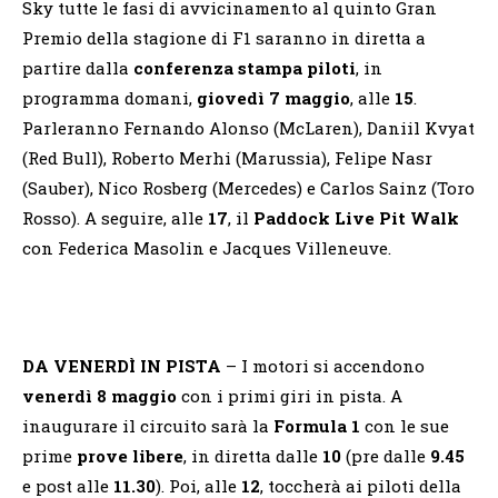
Sky tutte le fasi di avvicinamento al quinto Gran
Premio della stagione di F1 saranno in diretta a
partire dalla
conferenza stampa piloti
, in
programma domani,
giovedì 7 maggio
, alle
15
.
Parleranno Fernando Alonso (McLaren), Daniil Kvyat
(Red Bull), Roberto Merhi (Marussia), Felipe Nasr
(Sauber), Nico Rosberg (Mercedes) e Carlos Sainz (Toro
Rosso). A seguire, alle
17
, il
Paddock Live Pit Walk
con Federica Masolin e Jacques Villeneuve.
DA VENERDÌ IN PISTA
– I motori si accendono
venerdì 8 maggio
con i primi giri in pista. A
inaugurare il circuito sarà la
Formula 1
con le sue
prime
prove libere
, in diretta dalle
10
(pre dalle
9.45
e post alle
11.30
). Poi, alle
12
, toccherà ai piloti della