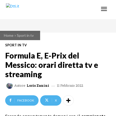
Home
Sport in tv
SPORT IN TV
Formula E, E-Prix del
Messico: orari diretta tv e
streaming
11 Febbraio 2022
Autore
Loris Zanini
FACEBOOK
X
Secondo appuntamento domani con il
campionato