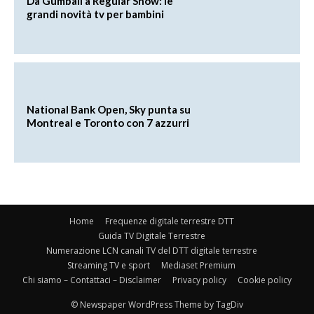
Da Gumball a Regular Show: le
grandi novità tv per bambini
National Bank Open, Sky punta su
Montreal e Toronto con 7 azzurri
Home
Frequenze digitale terrestre DTT
Guida TV Digitale Terrestre
Numerazione LCN canali TV del DTT digitale terrestre
Streaming TV e sport
Mediaset Premium
Chi siamo – Contattaci – Disclaimer
Privacy policy
Cookie policy
© Newspaper WordPress Theme by TagDiv