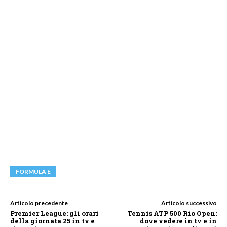
FORMULA E
Articolo precedente
Articolo successivo
Premier League: gli orari
Tennis ATP 500 Rio Open:
della giornata 25 in tv e
dove vedere in tv e in