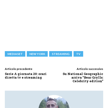
MEDIASET
NEW YORK
STREAMING
TV
Articolo precedente
Articolo successivo
Serie A giornata 20: orari
Su National Geographic
diretta tv e streaming
arriva “Bear Grylls:
Celebrity edition”