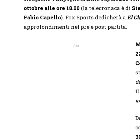
ottobre alle ore 18.00
(la telecronaca è di
St
Fabio Capello
). Fox Sports dedicherà a
El Cl
approfondimenti nel pre e post partita.
M
Ads
2
C
s
d
i
v
D
c
3