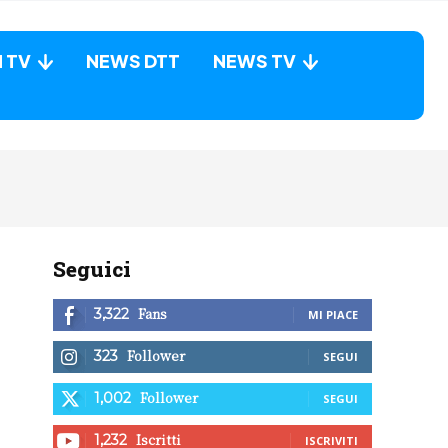
N TV
NEWS DTT
NEWS TV
Seguici
Fans
3,322
MI PIACE
Follower
323
SEGUI
Follower
1,002
SEGUI
Iscritti
1,232
ISCRIVITI