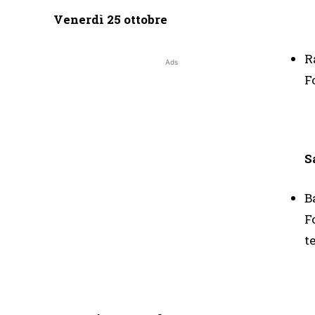
Venerdì 25 ottobre
R
Ads
F
S
B
F
t