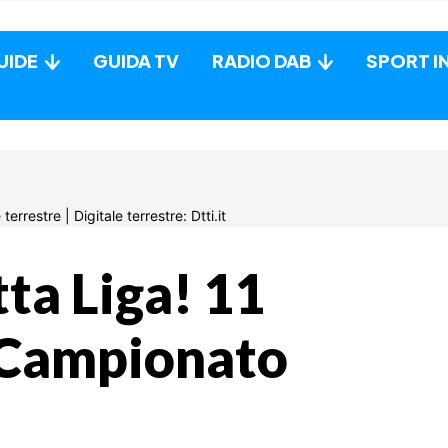
UIDE
GUIDA TV
RADIO DAB
SPORT I
tta Liga! 11
di Campionato