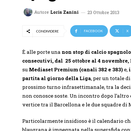
Autore
Loris Zanini
23 Ottobre 2013
FACEBOOK
X
CONDIVIDERE
È alle porte una
non stop di calcio spagnolo
consecutivi, dal 25 ottobre al 4 novembre,
su
Mediaset Premium (canali 382 e 383)
e,
partita al giorno della Liga
, per un totale d
prossimo turno infrasettimanale, tra la dec
non conosce soste. Un incontro dopo l’altro 
vertice tra il Barcellona e le due squadre di 
Particolarmente insidioso è il calendario ch
blaugrana è impegnata nella supersfida cont