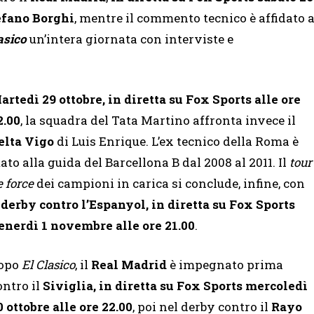
efano Borghi
, mentre il commento tecnico è affidato 
asico
un’intera giornata con interviste e
artedì 29 ottobre, in diretta su Fox Sports alle ore
2.00
, la squadra del Tata Martino affronta invece il
elta Vigo
di Luis Enrique. L’ex tecnico della Roma è
tato alla guida del Barcellona B dal 2008 al 2011. Il
tour
e force
dei campioni in carica si conclude, infine, con
l
derby contro l’Espanyol, in diretta su Fox Sports
enerdì 1 novembre alle ore 21.00
.
opo
El Clasico
, il
Real Madrid
è impegnato prima
ontro il
Siviglia, in diretta su Fox Sports mercoledì
0 ottobre alle ore 22.00
, poi nel derby contro il
Rayo