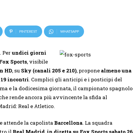
PINTEREST
WHATSAPP
. Per
undici giorni
 Fox Sports
, visibile
in HD
, su
Sky (canali 205 e 210)
, propone
almeno una
i
19 incontri
. Complici gli anticipi e i posticipi del
ima e la dodicesima giornata, il campionato spagnolo
che rende ancora più avvincente la sfida al
Madrid: Real e Atletico.
e attende la capolista
Barcellona
. La squadra
ro il
Real Madrid
,
in diretta su Fox Sports sabato 26