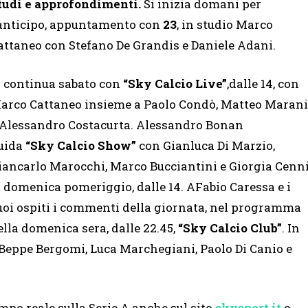
tudi e approfondimenti.
Si inizia domani per
’anticipo, appuntamento con
23
, in studio Marco
attaneo con Stefano De Grandis e Daniele Adani.
i continua sabato con
“Sky Calcio Live”
,dalle 14, con
arco Cattaneo insieme a Paolo Condò, Matteo Marani
 Alessandro Costacurta. Alessandro Bonan
uida
“Sky Calcio Show”
con Gianluca Di Marzio,
iancarlo Marocchi, Marco Bucciantini e Giorgia Cenn
a domenica pomeriggio, dalle 14. AFabio Caressa e i
uoi ospiti i commenti della giornata, nel programma
ella domenica sera, dalle 22.45,
“Sky Calcio Club”
. In
n Beppe Bergomi, Luca Marchegiani, Paolo Di Canio e
po reale sulla Serie A anche sul sito
skysport.it
e