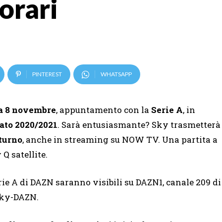
 orari
PINTEREST
WHATSAPP
a 8 novembre
, appuntamento con la
Serie A
, in
ato 2020/2021
. Sarà entusiasmante? Sky trasmetterà
 turno
, anche in streaming su NOW TV. Una partita a
 satellite.
Serie A di DAZN saranno visibili su DAZN1, canale 209 di
 Sky-DAZN.