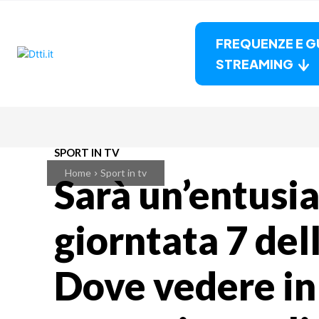
FREQUENZE E G
STREAMING
SPORT IN TV
Home
Sport in tv
Sarà un’entusi
giorntata 7 del
Dove vedere in 