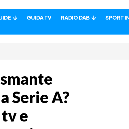
UIDE
GUIDA TV
RADIO DAB
SPORT I
asmante
la Serie A?
tv e