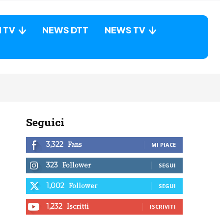
N TV
NEWS DTT
NEWS TV
Seguici
Fans
3,322
MI PIACE
Follower
323
SEGUI
Follower
1,002
SEGUI
Iscritti
1,232
ISCRIVITI