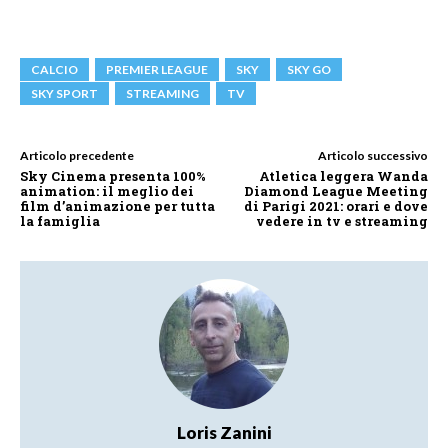
CALCIO
PREMIER LEAGUE
SKY
SKY GO
SKY SPORT
STREAMING
TV
Articolo precedente
Articolo successivo
Sky Cinema presenta 100%
Atletica leggera Wanda
animation: il meglio dei
Diamond League Meeting
film d’animazione per tutta
di Parigi 2021: orari e dove
la famiglia
vedere in tv e streaming
Loris Zanini