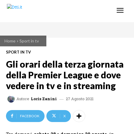
Home
Sport in tv
SPORT IN TV
Gli orari della terza giornata
della Premier League e dove
vedere in tv e in streaming
27 Agosto 2021
Autore
Loris Zanini
FACEBOOK
X
Tra domani,
sabato 28
,e
domenica 29 agosto
, in