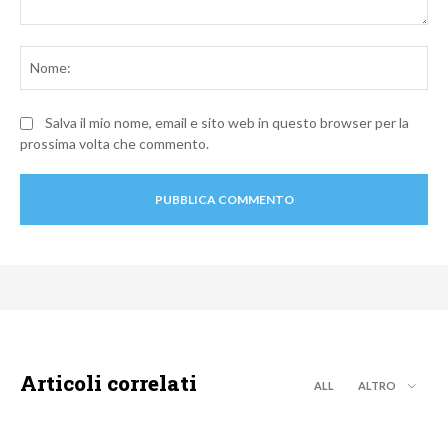
Commento:
No
Salva il mio nome, email e sito web in questo browser per la
prossima volta che commento.
Articoli correlati
ALL
ALTRO