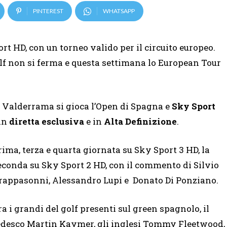
PINTEREST
WHATSAPP
t HD, con un torneo valido per il circuito europeo.
lf non si ferma e questa settimana lo European Tour
b Valderrama si gioca l’Open di Spagna e
Sky Sport
 in
diretta esclusiva
e in
Alta Definizione
.
rima, terza e quarta giornata su Sky Sport 3 HD, la
econda su Sky Sport 2 HD, con il commento di Silvio
rappasonni, Alessandro Lupi e Donato Di Ponziano.
ra i grandi del golf presenti sul green spagnolo, il
edesco Martin Kaymer, gli inglesi Tommy Fleetwood,