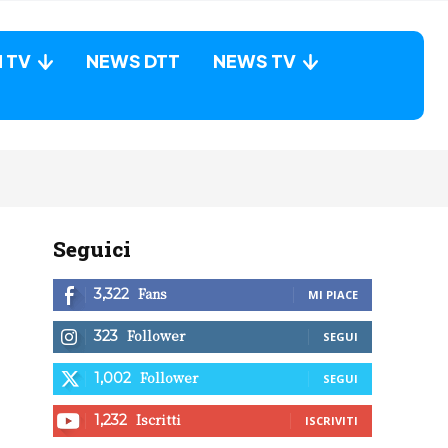
N TV
NEWS DTT
NEWS TV
Seguici
Fans
3,322
MI PIACE
Follower
323
SEGUI
Follower
1,002
SEGUI
Iscritti
1,232
ISCRIVITI