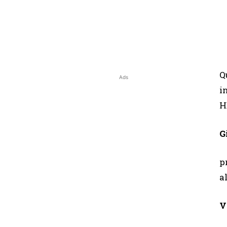
Q
Ads
i
H
G
p
a
V