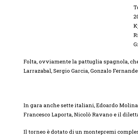
T
2
K
R
G
Folta, ovviamente la pattuglia spagnola, che 
Larrazabal, Sergio Garcia, Gonzalo Fernande
In gara anche sette italiani, Edoardo Molin
Francesco Laporta, Nicolò Ravano e il dilett
Il torneo è dotato di un montepremi compless