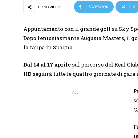
FACEBOOK
X
CONDIVIDERE
Appuntamento con il grande golf su Sky Spor
Dopo l’entusiasmante Augusta Masters, il go
fa tappa in Spagna.
Dal 14 al 17 aprile
sul percorso del Real Clu
HD
seguirà tutte le quattro giornate di gara
P
Ads
s
G
F
t