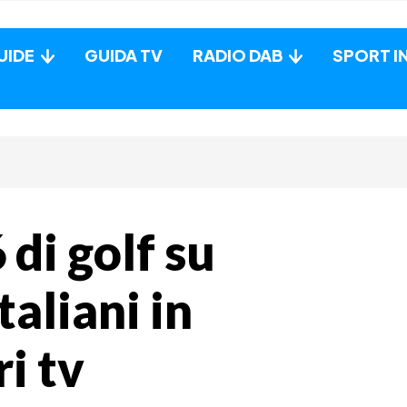
UIDE
GUIDA TV
RADIO DAB
SPORT I
di golf su
taliani in
i tv