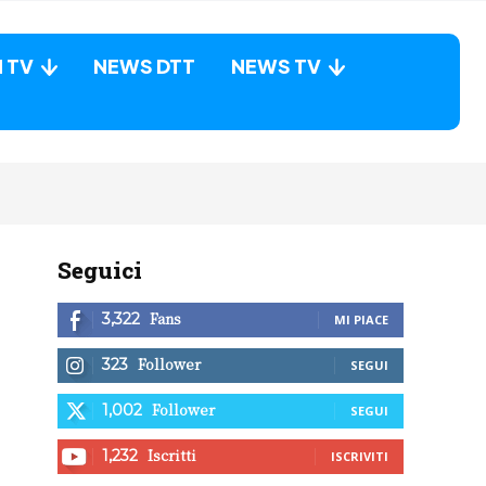
N TV
NEWS DTT
NEWS TV
Seguici
Fans
3,322
MI PIACE
Follower
323
SEGUI
Follower
1,002
SEGUI
Iscritti
1,232
ISCRIVITI