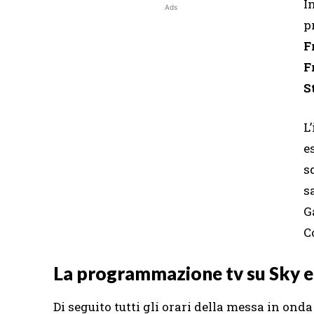
I
Ads
p
F
F
S
L
e
s
s
G
C
La programmazione tv su Sky 
Di seguito tutti gli orari della messa in ond