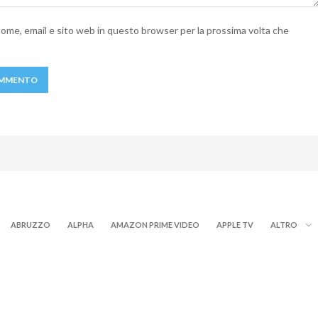
 nome, email e sito web in questo browser per la prossima volta che
ABRUZZO
ALPHA
AMAZON PRIME VIDEO
APPLE TV
ALTRO
NOW TV