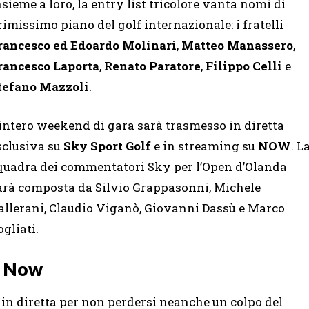
nsieme a loro, la entry list tricolore vanta nomi di
rimissimo piano del golf internazionale: i fratelli
rancesco ed Edoardo Molinari
,
Matteo Manassero
,
rancesco Laporta
,
Renato Paratore
,
Filippo Celli
e
tefano Mazzoli
.
’intero weekend di gara sarà trasmesso in diretta
sclusiva su
Sky Sport Golf
e in streaming su
NOW
. L
quadra dei commentatori Sky per l’Open d’Olanda
arà composta da Silvio Grappasonni, Michele
allerani, Claudio Viganò, Giovanni Dassù e Marco
ogliati.
e Now
a in diretta per non perdersi neanche un colpo del