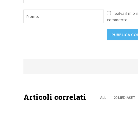
Commento:
Nome:
Salva il mio
commento.
Articoli correlati
ALL
20 MEDIASET