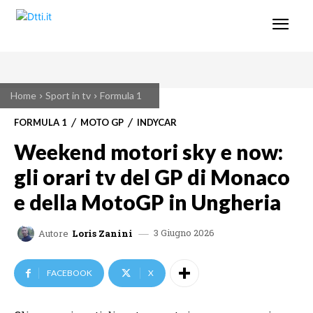
Home
Sport in tv
Formula 1
FORMULA 1
MOTO GP
INDYCAR
Weekend motori sky e now:
gli orari tv del GP di Monaco
e della MotoGP in Ungheria
3 Giugno 2026
Autore
Loris Zanini
FACEBOOK
X