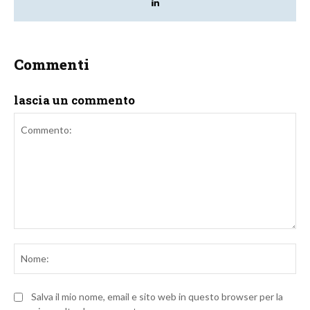
Commenti
lascia un commento
Commento:
No
Salva il mio nome, email e sito web in questo browser per la