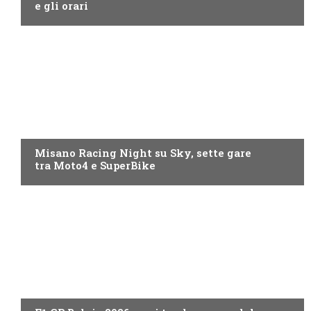
e gli orari
MOTO GP
Misano Racing Night su Sky, sette gare
tra Moto4 e SuperBike
FORMULA 1