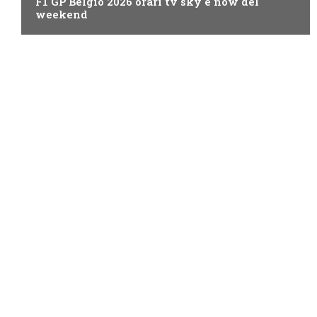
F1 GP Belgio 2026 orari tv sky e now del
weekend