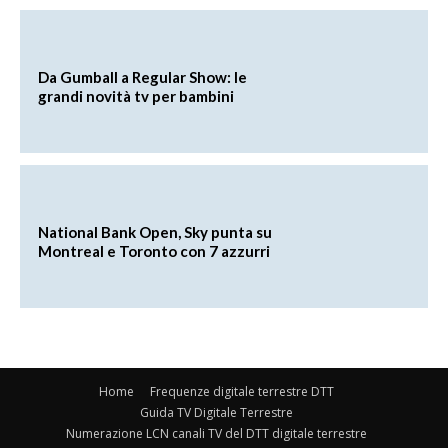
Da Gumball a Regular Show: le
grandi novità tv per bambini
National Bank Open, Sky punta su
Montreal e Toronto con 7 azzurri
Home
Frequenze digitale terrestre DTT
Guida TV Digitale Terrestre
Numerazione LCN canali TV del DTT digitale terrestre