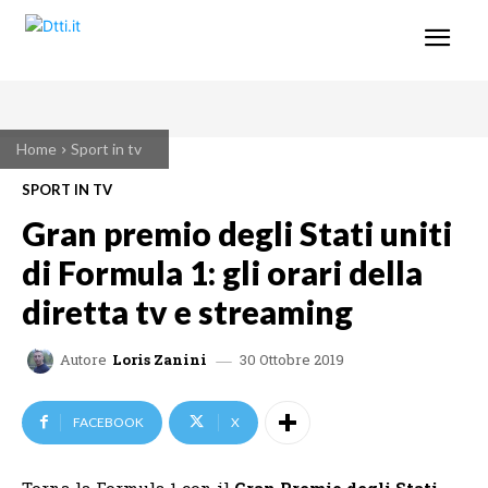
Home
Sport in tv
SPORT IN TV
Gran premio degli Stati uniti
di Formula 1: gli orari della
diretta tv e streaming
30 Ottobre 2019
Autore
Loris Zanini
FACEBOOK
X
Torna la Formula 1 con il
Gran Premio degli Stati