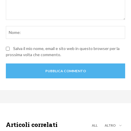
Commento:
No
Salva il mio nome, email e sito web in questo browser per la
prossima volta che commento.
Articoli correlati
ALL
ALTRO