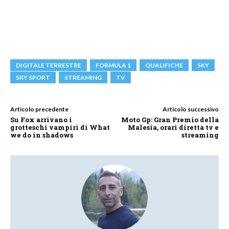
DIGITALE TERRESTRE
FORMULA 1
QUALIFICHE
SKY
SKY SPORT
STREAMING
TV
Articolo precedente
Articolo successivo
Su Fox arrivano i
Moto Gp: Gran Premio della
grotteschi vampiri di What
Malesia, orari diretta tv e
we do in shadows
streaming