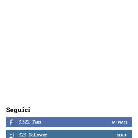
Seguici
Fans
3,322
MI PIACE
Follower
323
SEGUI