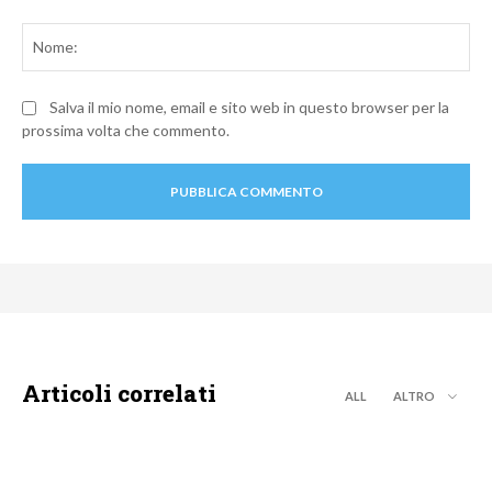
Commento:
No
Salva il mio nome, email e sito web in questo browser per la
prossima volta che commento.
Articoli correlati
ALL
ALTRO