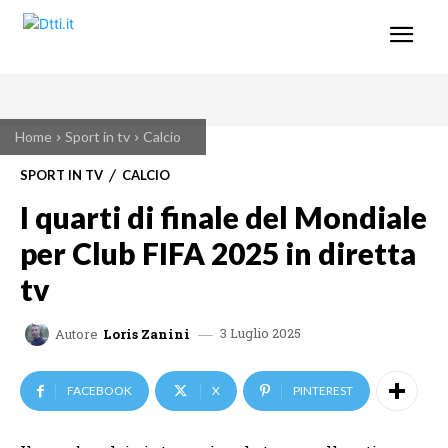
Home
Sport in tv
Calcio
SPORT IN TV
CALCIO
I quarti di finale del Mondiale
per Club FIFA 2025 in diretta
tv
3 Luglio 2025
Autore
Loris Zanini
FACEBOOK
X
PINTEREST