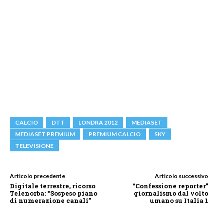
CALCIO
DTT
LONDRA 2012
MEDIASET
MEDIASET PREMIUM
PREMIUM CALCIO
SKY
TELEVISIONE
Articolo precedente
Articolo successivo
Digitale terrestre, ricorso
“Confessione reporter”
Telenorba: “Sospeso piano
giornalismo dal volto
di numerazione canali”
umano su Italia 1