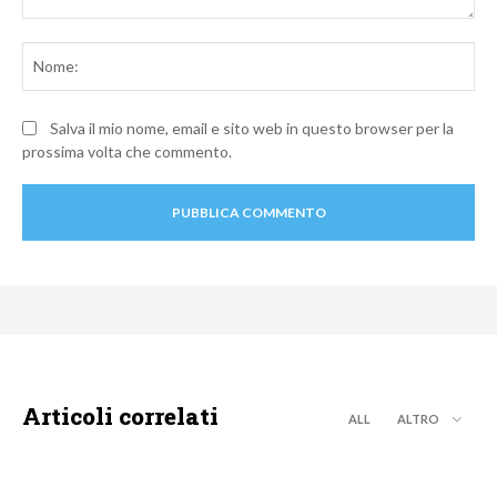
Commento:
No
Salva il mio nome, email e sito web in questo browser per la
prossima volta che commento.
Articoli correlati
ALL
ALTRO