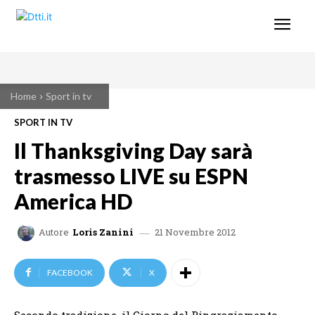
Home
Sport in tv
SPORT IN TV
Il Thanksgiving Day sarà
trasmesso LIVE su ESPN
America HD
21 Novembre 2012
Autore
Loris Zanini
FACEBOOK
X
Secondo tradizione, il Giorno del Ringraziamento