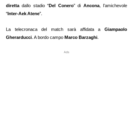
diretta
dallo stadio “
Del Conero
” di
Ancona
, l’amichevole
“
Inter-Aek Atene
”.
La telecronaca del match sarà affidata a
Giampaolo
Gherarducci
. A bordo campo
Marco Barzaghi
.
Ads